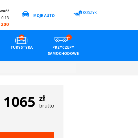
zwoń!
KOSZYK
0
MOJE AUTO
10-13
 200
TURYSTYKA
PRZYCZEPY
SAMOCHODOWE
1065
zł
brutto