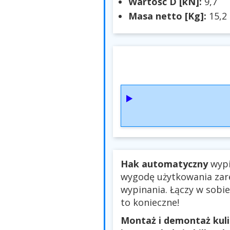
Wartość D [kN]:
9,7
Masa netto [Kg]:
15,2
Hak automatyczny
wypi
wygodę użytkowania zar
wypinania. Łączy w sobie
to konieczne!
Montaż i demontaż kuli