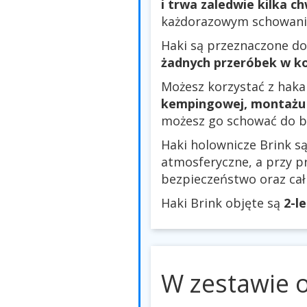
i trwa zaledwie kilka ch
każdorazowym schowaniu 
Haki są przeznaczone do
żadnych przeróbek w ko
Możesz korzystać z haka
kempingowej, montażu 
możesz go schować do b
Haki holownicze Brink 
atmosferyczne, a przy p
bezpieczeństwo oraz ca
Haki Brink objęte są
2-l
W zestawie 