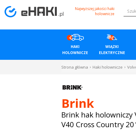
Menu
Najwyższej jakości haki
holownicze
HAKI
HOLOWNICZE
HAKI
WIĄZKI
WIĄZKI
HOLOWNICZE
ELEKTRYCZNE
ELEKTRYCZNE
Strona główna
Haki holownicze
Volv
BAGAŻNIKI
ROWEROWE
Brink
BOXY
Brink hak holowniczy 
V40 Cross Country 20
DACHOWE
Bagażniki