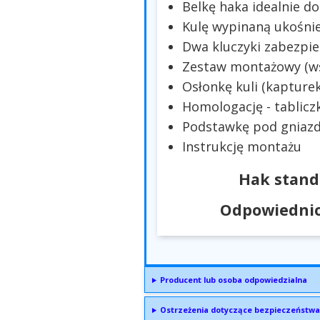
Belkę haka idealnie 
Kulę wypinaną ukośni
Dwa kluczyki zabezpie
Zestaw montażowy (wsp
Osłonkę kuli (kapturek
Homologację - tablicz
Podstawkę pod gniazd
Instrukcję montażu
Hak stand
Odpowiednio
Producent lub osoba odpowiedzialna
Ostrzeżenia dotyczące bezpieczeństwa