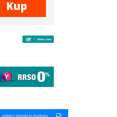
Kup
pobierz instrukcję montażu