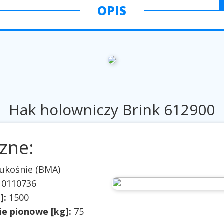
OPIS
Hak holowniczy Brink 612900
zne:
ukośnie (BMA)
 0110736
]:
1500
e pionowe [kg]:
75