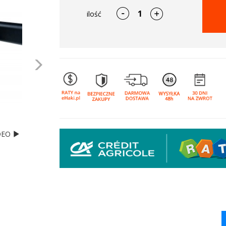
ilość
Następne
DEO