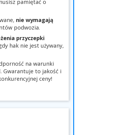
 musisz pamiętać o
owane,
nie wymagają
entów podwozia.
żenia przyczepki
 gdy hak nie jest używany,
odporność na warunki
 Gwarantuje to jakość i
onkurencyjnej ceny!