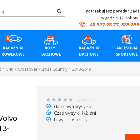
Potrzebujesz porady? Zad
w godz. 9-17, soboty 
48 377 28 77, 885 855
BAGAŻNIKI
BOXY
BAGAŻNIKI
AKCESORIA
ROWEROWE
DACHOWE
DACHOWE
SPORTOWE
o
V40
Crossover - Cross Country
2013-2019
(0 opinii)
darmowa wysyłka
Czas wysyłki 1-2 dni
Volvo
towar dostępny
13-