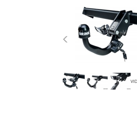
dachowe
AKCESORIA
SPORTOWE
Poprzednie
Turystyka
Przyczepy
samochodowe
VI
Kontakt