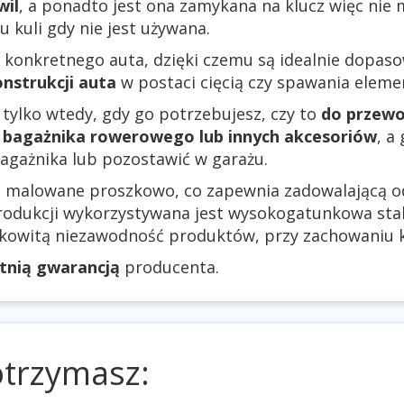
wil
, a ponadto jest ona zamykana na klucz więc nie
kuli gdy nie jest używana.
 konkretnego auta, dzięki czemu są idealnie dopas
nstrukcji auta
w postaci cięcią czy spawania elem
 tylko wtedy, gdy go potrzebujesz, czy to
do przewo
bagażnika rowerowego lub innych akcesoriów
, a
agażnika lub pozostawić w garażu.
są malowane proszkowo, co zapewnia zadowalającą 
rodukcji wykorzystywana jest wysokogatunkowa stal.
łkowitą niezawodność produktów, przy zachowaniu k
etnią gwarancją
producenta.
otrzymasz: