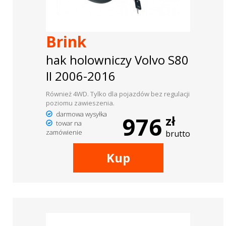
Brink
hak holowniczy Volvo S80
II 2006-2016
Również 4WD. Tylko dla pojazdów bez regulacji
poziomu zawieszenia.
darmowa wysyłka
976
zł
towar na
zamówienie
brutto
Kup