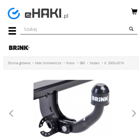
Menu
HAKI
HOLOWNICZE
WIĄZKI
Strona główna
Haki holownicze
Volvo
S80
Sedan
II. 2006-2016
ELEKTRYCZNE
BAGAŻNIKI
ROWEROWE
BOXY
Poprzednie
DACHOWE