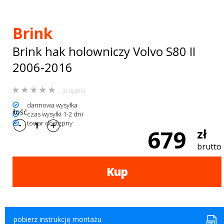
Bagażniki
dachowe
Brink
AKCESORIA
Brink hak holowniczy Volvo S80 II
SPORTOWE
2006-2016
Turystyka
(0 opinii)
Przyczepy
darmowa wysyłka
ilość
czas wysyłki 1-2 dni
towar dostępny
samochodowe
679
zł
Kontakt
brutto
Kup
pobierz instrukcję montażu