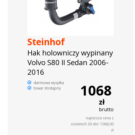
Steinhof
Hak holowniczy wypinany
Volvo S80 II Sedan 2006-
2016
darmowa wysyłka
1068
towar dostępny
zł
brutto
najniższa cena z
ostatnich 30 dni: 1068,00
zł