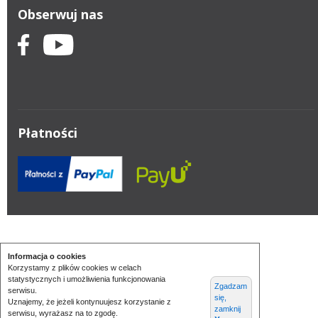
Obserwuj nas
Płatności
Informacja o cookies
Korzystamy z plików cookies w celach
statystycznych i umożliwienia funkcjonowania
Zgadzam
serwisu.
się,
Uznajemy, że jeżeli kontynuujesz korzystanie z
zamknij
serwisu, wyrażasz na to zgodę.