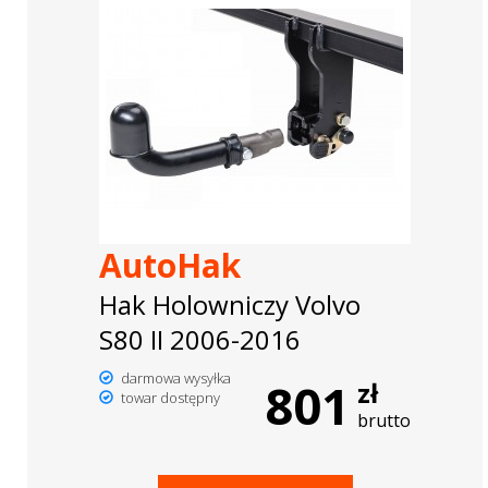
AutoHak
Hak Holowniczy Volvo
S80 II 2006-2016
darmowa wysyłka
801
zł
towar dostępny
brutto