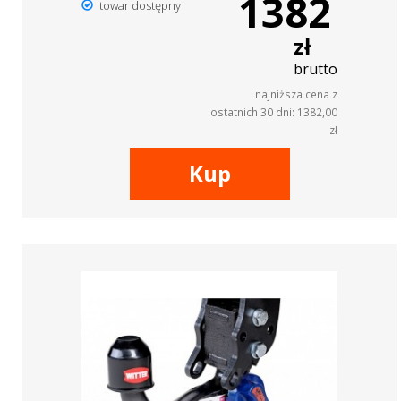
1382
towar dostępny
zł
brutto
najniższa cena z
ostatnich 30 dni: 1382,00
zł
Kup