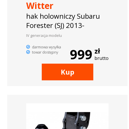
Witter
hak holowniczy Subaru
Forester (SJ) 2013-
IV generacja modelu
darmowa wysyłka
999
zł
towar dostępny
brutto
Kup