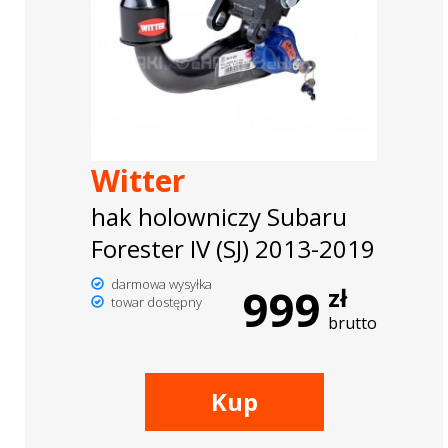
Witter
hak holowniczy Subaru
Forester IV (SJ) 2013-2019
darmowa wysyłka
999
zł
towar dostępny
brutto
Kup