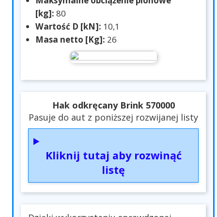
Maksymalne obciążenie pionowe
[kg]:
80
Wartość D [kN]:
10,1
Masa netto [Kg]:
26
Hak odkręcany Brink 570000
Pasuje do aut z poniższej rozwijanej listy
Kliknij tutaj aby rozwinąć
listę