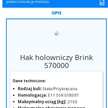
pobierz instrukcję montażu
OPIS
Hak holowniczy Brink
570000
Dane techniczne:
Rodzaj kuli:
Stała/Przykręcana
Homologacja:
E11 55R 018597
Maksymalny uciąg [kg]:
2150