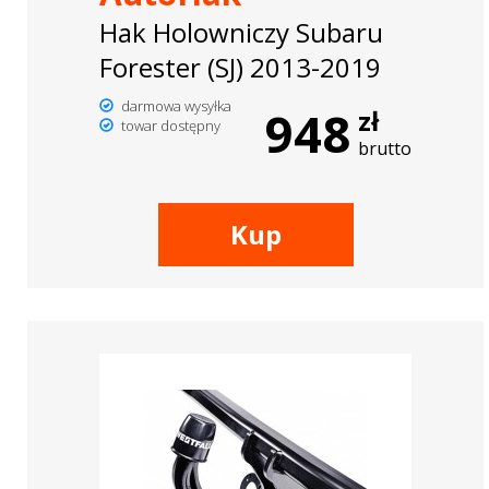
Hak Holowniczy Subaru
Forester (SJ) 2013-2019
darmowa wysyłka
948
zł
towar dostępny
brutto
Kup