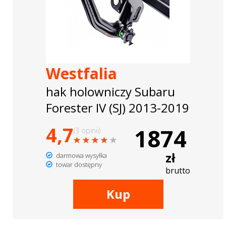
Westfalia
hak holowniczy Subaru
Forester IV (SJ) 2013-2019
4,7
1874
(3 opinii)
zł
darmowa wysyłka
towar dostępny
brutto
Kup