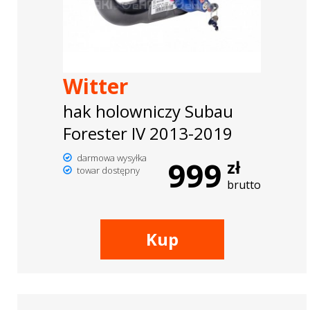
Witter
hak holowniczy Subau
Forester IV 2013-2019
darmowa wysyłka
999
zł
towar dostępny
brutto
Kup