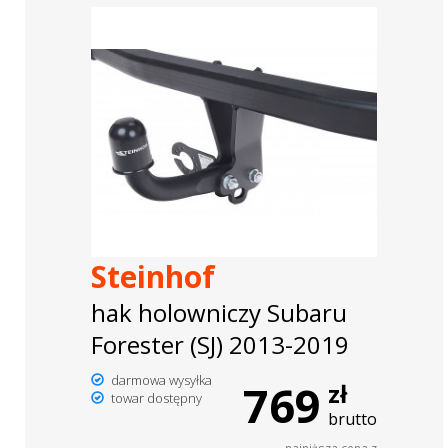
Steinhof
hak holowniczy Subaru
Forester (SJ) 2013-2019
darmowa wysyłka
769
zł
towar dostępny
brutto