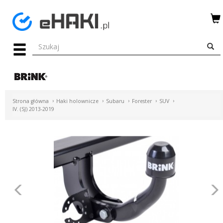
Menu
HAKI
HOLOWNICZE
WIĄZKI
Strona główna
Haki holownicze
Subaru
Forester
SUV
ELEKTRYCZNE
IV. (SJ) 2013-2019
BAGAŻNIKI
ROWEROWE
BOXY
Poprzednie
DACHOWE