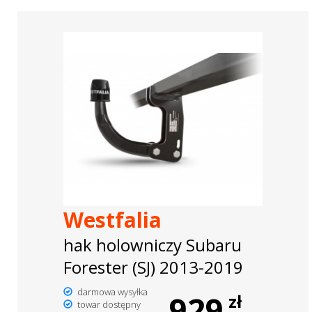
Westfalia
hak holowniczy Subaru
Forester (SJ) 2013-2019
darmowa wysyłka
929
zł
towar dostępny