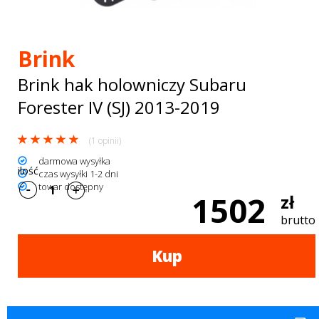
Bagażniki
dachowe
Brink
AKCESORIA
Brink hak holowniczy Subaru
SPORTOWE
Forester IV (SJ) 2013-2019
Turystyka
(1 opinii)
Przyczepy
darmowa wysyłka
ilość
czas wysyłki 1-2 dni
samochodowe
towar dostępny
1502
zł
Kontakt
brutto
Kup