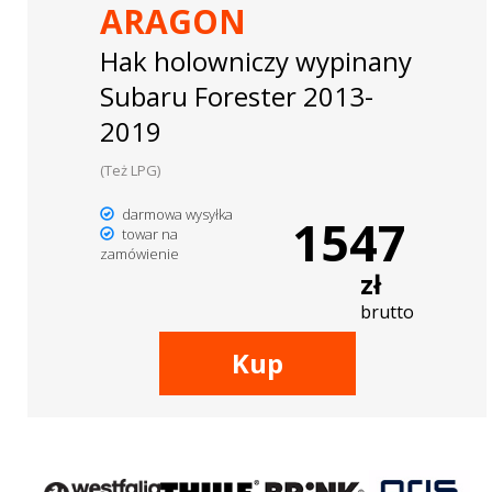
ARAGON
Hak holowniczy wypinany
Subaru Forester 2013-
2019
(Też LPG)
darmowa wysyłka
1547
towar na
zamówienie
zł
brutto
Kup