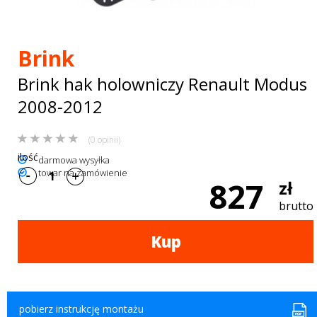
Bagażniki
dachowe
Brink
AKCESORIA
Brink hak holowniczy Renault Modus
SPORTOWE
2008-2012
Turystyka
(0 opinii)
Przyczepy
ilość
darmowa wysyłka
towar na zamówienie
samochodowe
827
zł
Kontakt
brutto
Kup
pobierz instrukcję montażu