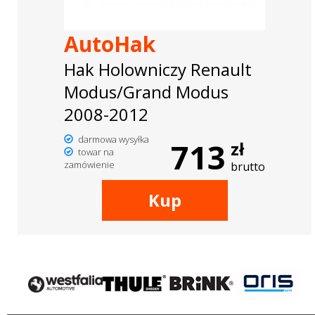
AutoHak
Hak Holowniczy Renault
Modus/Grand Modus
2008-2012
darmowa wysyłka
713
zł
towar na
zamówienie
brutto
Kup