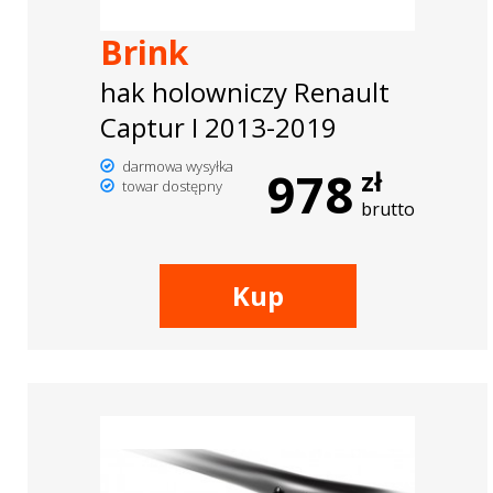
Brink
hak holowniczy Renault
Captur I 2013-2019
darmowa wysyłka
978
zł
towar dostępny
brutto
Kup