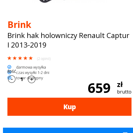
Bagażniki
dachowe
Brink
AKCESORIA
Brink hak holowniczy Renault Captur
SPORTOWE
I 2013-2019
Turystyka
(2 opinii)
Przyczepy
darmowa wysyłka
ilość
czas wysyłki 1-2 dni
samochodowe
towar dostępny
659
zł
Kontakt
brutto
Kup