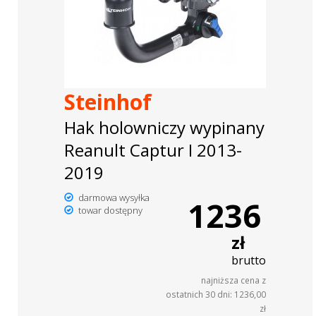
Steinhof
Hak holowniczy wypinany
Reanult Captur I 2013-
2019
darmowa wysyłka
1236
towar dostępny
zł
brutto
najniższa cena z
ostatnich 30 dni: 1236,00
zł