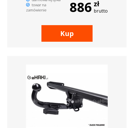
886
zł
towar na
zamówienie
brutto
Kup