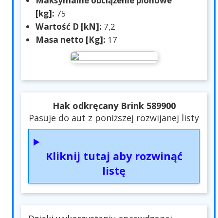
Maksymalne obciążenie pionowe
[kg]:
75
Wartość D [kN]:
7,2
Masa netto [Kg]:
17
Hak odkręcany Brink 589900
Pasuje do aut z poniższej rozwijanej listy
Kliknij tutaj aby rozwinąć
listę