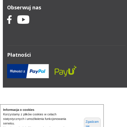
Obserwuj nas
Płatności
Informacja o cookies
Korzystamy z plików cookies w celach
statystycznych i umożliwienia funkcjonowania
Zgadzam
serwisu.
się,