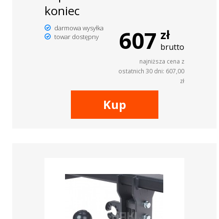
koniec
darmowa wysyłka
607
zł
towar dostępny
brutto
najniższa cena z
ostatnich 30 dni: 607,00
zł
Kup