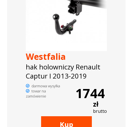
Westfalia
hak holowniczy Renault
Captur I 2013-2019
darmowa wysyłka
1744
towar na
zamówienie
zł
brutto
Kup