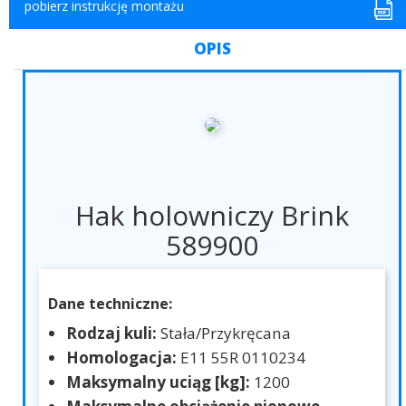
pobierz instrukcję montażu
OPIS
Hak holowniczy Brink
589900
Dane techniczne:
Rodzaj kuli:
Stała/Przykręcana
Homologacja:
E11 55R 0110234
Maksymalny uciąg [kg]:
1200