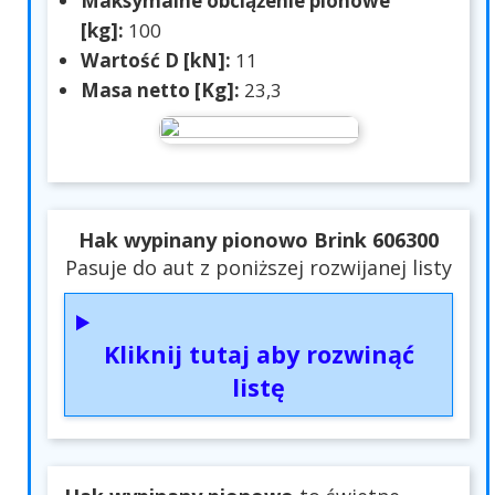
Maksymalne obciążenie pionowe
[kg]:
100
Wartość D [kN]:
11
Masa netto [Kg]:
23,3
Hak wypinany pionowo Brink 606300
Pasuje do aut z poniższej rozwijanej listy
Kliknij tutaj aby rozwinąć
listę