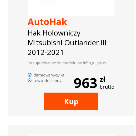
AutoHak
Hak Holowniczy
Mitsubishi Outlander III
2012-2021
Pasuje również do modelu po liftingu (2015- ).
darmowa wysyłka
963
zł
towar dostępny
brutto
Kup