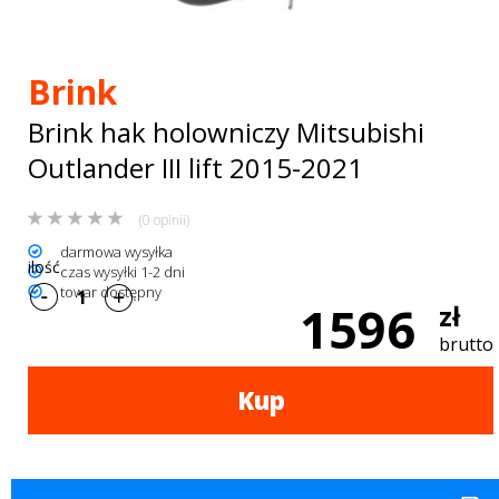
Bagażniki
dachowe
Brink
AKCESORIA
Brink hak holowniczy Mitsubishi
SPORTOWE
Outlander III lift 2015-2021
Turystyka
(0 opinii)
Przyczepy
darmowa wysyłka
ilość
czas wysyłki 1-2 dni
samochodowe
towar dostępny
1596
zł
Kontakt
brutto
Kup