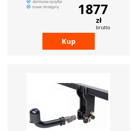
darmowa wysyłka
1877
towar dostępny
zł
brutto
Kup