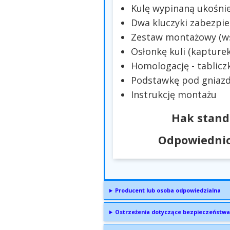
Kulę wypinaną ukośni
Dwa kluczyki zabezpie
Zestaw montażowy (wsp
Osłonkę kuli (kapturek
Homologację - tablicz
Podstawkę pod gniazd
Instrukcję montażu
Hak stand
Odpowiednio
Producent lub osoba odpowiedzialna
Ostrzeżenia dotyczące bezpieczeństwa