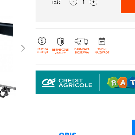
ilość
Następne