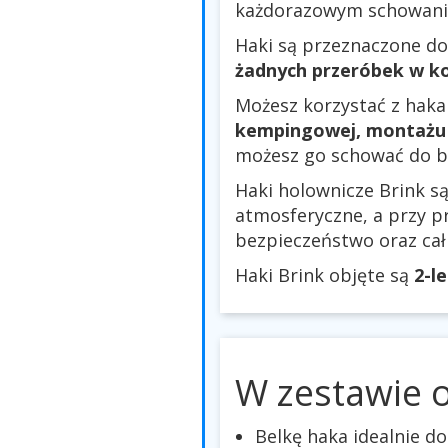
każdorazowym schowaniu 
Haki są przeznaczone do
żadnych przeróbek w ko
Możesz korzystać z haka
kempingowej, montażu 
możesz go schować do b
Haki holownicze Brink 
atmosferyczne, a przy p
bezpieczeństwo oraz ca
Haki Brink objęte są
2-l
W zestawie 
Belkę haka idealnie 