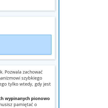
nk. Pozwala zachować
hanizmowi szybkiego
ego tylko wtedy, gdy jest
ach wypinanych pionowo
 musisz pamiętać o