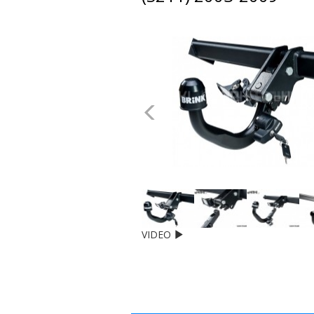
dachowe
AKCESORIA
SPORTOWE
Poprzednie
Turystyka
Przyczepy
samochodowe
Kontakt
VIDEO