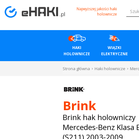
Menu
Najwyższej jakości haki
holownicze
HAKI
HOLOWNICZE
HAKI
WIĄZKI
WIĄZKI
HOLOWNICZE
ELEKTRYCZNE
ELEKTRYCZNE
Strona główna
Haki holownicze
Mer
BAGAŻNIKI
ROWEROWE
Brink
BOXY
Brink hak holowniczy
Mercedes-Benz Klasa 
DACHOWE
(S211) 2003-2009
Bagażniki