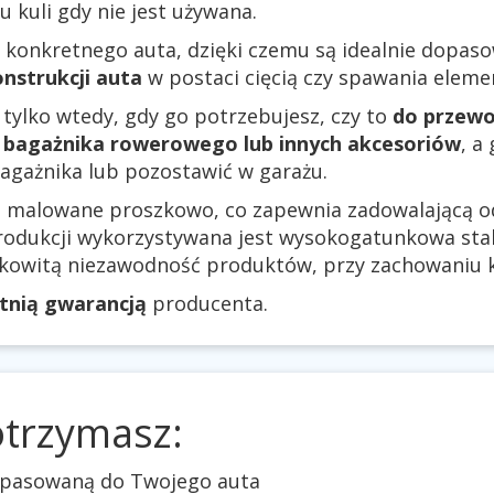
kuli gdy nie jest używana.
 konkretnego auta, dzięki czemu są idealnie dopas
nstrukcji auta
w postaci cięcią czy spawania elem
 tylko wtedy, gdy go potrzebujesz, czy to
do przewo
bagażnika rowerowego lub innych akcesoriów
, a
agażnika lub pozostawić w garażu.
są malowane proszkowo, co zapewnia zadowalającą 
rodukcji wykorzystywana jest wysokogatunkowa stal.
łkowitą niezawodność produktów, przy zachowaniu k
etnią gwarancją
producenta.
otrzymasz:
dopasowaną do Twojego auta