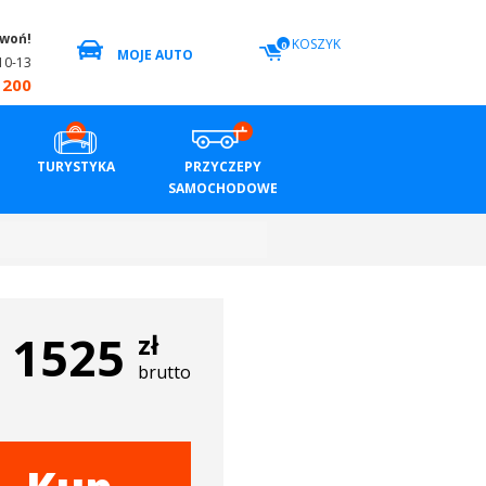
zwoń!
KOSZYK
0
MOJE AUTO
10-13
 200
TURYSTYKA
PRZYCZEPY
SAMOCHODOWE
1525
zł
brutto