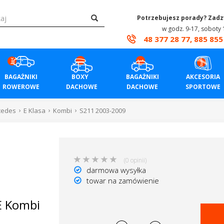
Potrzebujesz porady? Zad
w godz. 9-17, soboty 
48 377 28 77, 885 855
BAGAŻNIKI
BOXY
BAGAŻNIKI
AKCESORIA
ROWEROWE
DACHOWE
DACHOWE
SPORTOWE
cedes
E Klasa
Kombi
S211 2003-2009
(0 opinii)
darmowa wysyłka
towar na zamówienie
E Kombi