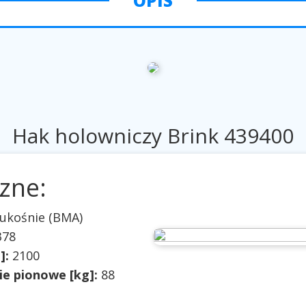
OPIS
Hak holowniczy Brink 439400
zne:
ukośnie (BMA)
378
]:
2100
e pionowe [kg]:
88