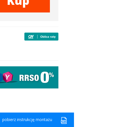
Kup
pobierz instrukcję montażu