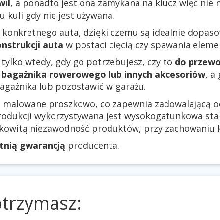
wil
, a ponadto jest ona zamykana na klucz więc nie
kuli gdy nie jest używana.
 konkretnego auta, dzięki czemu są idealnie dopas
nstrukcji auta
w postaci cięcią czy spawania elem
 tylko wtedy, gdy go potrzebujesz, czy to
do przewo
bagażnika rowerowego lub innych akcesoriów
, a
agażnika lub pozostawić w garażu.
są malowane proszkowo, co zapewnia zadowalającą 
rodukcji wykorzystywana jest wysokogatunkowa stal.
łkowitą niezawodność produktów, przy zachowaniu k
etnią gwarancją
producenta.
otrzymasz: