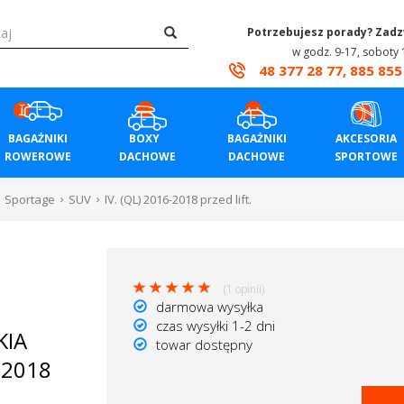
Potrzebujesz porady? Zad
w godz. 9-17, soboty 
48 377 28 77, 885 855
BAGAŻNIKI
BOXY
BAGAŻNIKI
AKCESORIA
ROWEROWE
DACHOWE
DACHOWE
SPORTOWE
Sportage
SUV
IV. (QL) 2016-2018 przed lift.
(1 opinii)
darmowa wysyłka
czas wysyłki 1-2 dni
KIA
towar dostępny
-2018