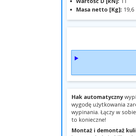
Wartość D [kN]:
11
Masa netto [Kg]:
19,6
Hak automatyczny
wypi
wygodę użytkowania zar
wypinania. Łączy w sobie
to konieczne!
Montaż i demontaż kuli