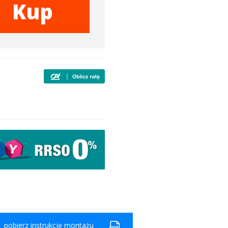
Kup
pobierz instrukcję montażu