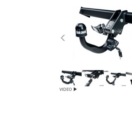
dachowe
AKCESORIA
SPORTOWE
Poprzednie
Turystyka
Przyczepy
samochodowe
Kontakt
VIDEO