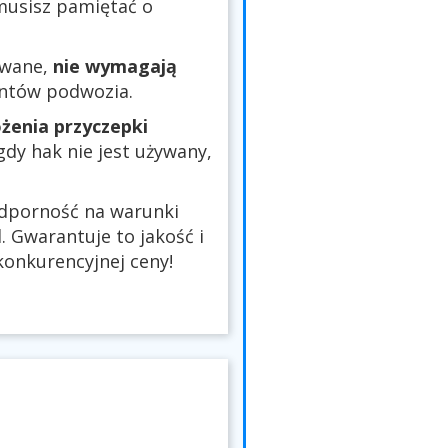
 musisz pamiętać o
owane,
nie wymagają
entów podwozia.
żenia przyczepki
 gdy hak nie jest używany,
odporność na warunki
 Gwarantuje to jakość i
onkurencyjnej ceny!