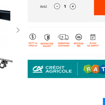
ilość
Następne