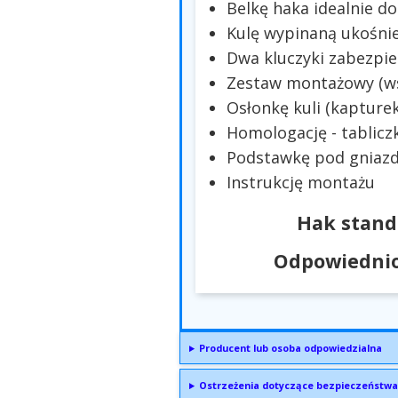
Belkę haka idealnie 
Kulę wypinaną ukośni
Dwa kluczyki zabezpie
Zestaw montażowy (wsp
Osłonkę kuli (kapturek
Homologację - tablicz
Podstawkę pod gniazd
Instrukcję montażu
Hak stand
Odpowiednio
Producent lub osoba odpowiedzialna
Ostrzeżenia dotyczące bezpieczeństwa