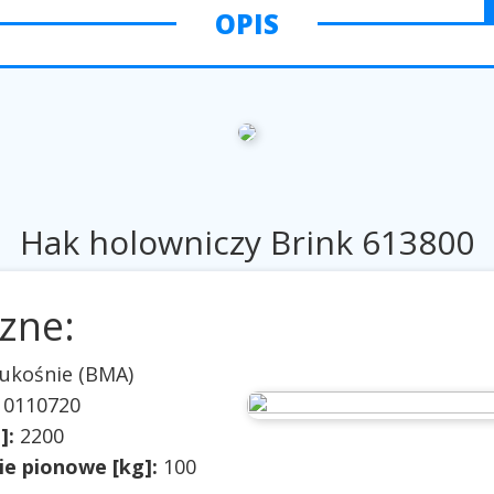
OPIS
Hak holowniczy Brink 613800
zne:
ukośnie (BMA)
 0110720
]:
2200
e pionowe [kg]:
100