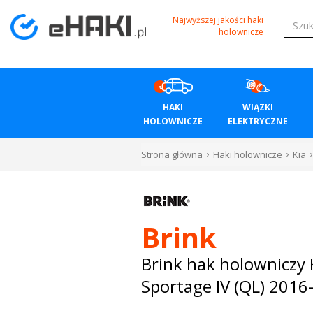
Menu
Najwyższej jakości haki
holownicze
HAKI
HOLOWNICZE
HAKI
WIĄZKI
WIĄZKI
HOLOWNICZE
ELEKTRYCZNE
ELEKTRYCZNE
Strona główna
Haki holownicze
Kia
BAGAŻNIKI
ROWEROWE
Brink
BOXY
Brink hak holowniczy 
Sportage IV (QL) 2016
DACHOWE
Bagażniki