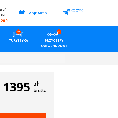
zwoń!
KOSZYK
0
MOJE AUTO
10-13
 200
TURYSTYKA
PRZYCZEPY
SAMOCHODOWE
1395
zł
brutto