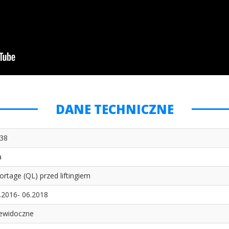
DANE TECHNICZNE
38
a
ortage (QL) przed liftingiem
.2016- 06.2018
ewidoczne