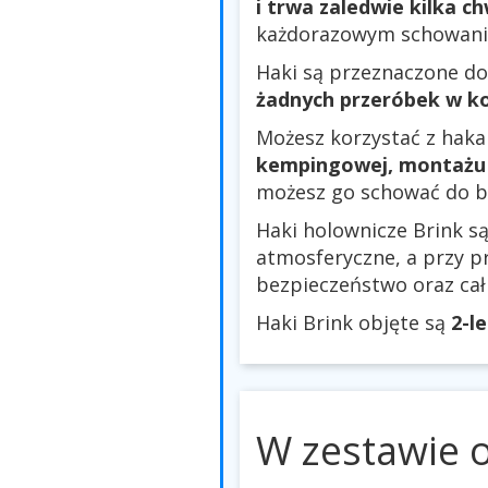
i trwa zaledwie kilka ch
każdorazowym schowaniu 
Haki są przeznaczone do
żadnych przeróbek w ko
Możesz korzystać z haka
kempingowej, montażu 
możesz go schować do b
Haki holownicze Brink 
atmosferyczne, a przy p
bezpieczeństwo oraz ca
Haki Brink objęte są
2-l
W zestawie 