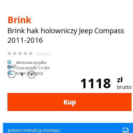
Bagażniki
dachowe
Brink
AKCESORIA
Brink hak holowniczy Jeep Compass
SPORTOWE
2011-2016
Turystyka
(0 opinii)
Przyczepy
darmowa wysyłka
ilość
Czas wysyłki 1-2 dni
towar dostępny
samochodowe
1118
zł
Kontakt
brutto
Kup
pobierz instrukcję montażu