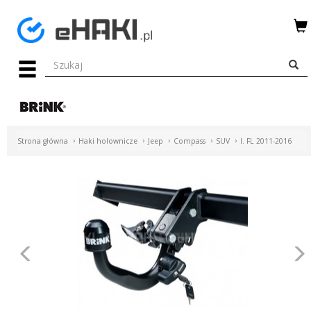
Menu
HAKI
HOLOWNICZE
WIĄZKI
Strona główna
Haki holownicze
Jeep
Compass
SUV
I. FL 2011-2016
ELEKTRYCZNE
BAGAŻNIKI
ROWEROWE
BOXY
Poprzednie
DACHOWE