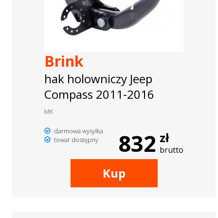
Brink
hak holowniczy Jeep
Compass 2011-2016
MK
darmowa wysyłka
832
zł
towar dostępny
brutto
Kup