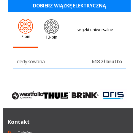
DOBIERZ WIĄZKĘ ELEKTRYCZNĄ
wiązki uniwersalne
7-pin
13-pin
dedykowana
618 zł brutto
Kontakt
Telefon