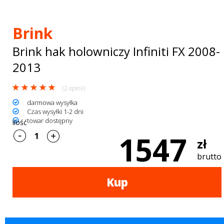
Bagażniki
dachowe
Brink
AKCESORIA
Brink hak holowniczy Infiniti FX 2008-
SPORTOWE
2013
Turystyka
(2 opinii)
darmowa wysyłka
Przyczepy
Czas wysyłki 1-2 dni
towar dostępny
ilość
samochodowe
1547
zł
Kontakt
brutto
Kup