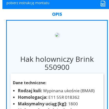
pobierz instrukcję montażu
OPIS
Hak holowniczy Brink
550900
Dane techniczne:
Rodzaj kuli:
Wypinana ukośnie (BMAR)
Homologacja:
E11 55R 018362
Maksymalny uciąg [kg]:
1800