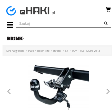
Menu
HAKI
HOLOWNICZE
WIĄZKI
Strona główna
Haki holownicze
Infiniti
FX
SUV
(S51) 2008-2013
ELEKTRYCZNE
BAGAŻNIKI
ROWEROWE
BOXY
Poprzednie
DACHOWE