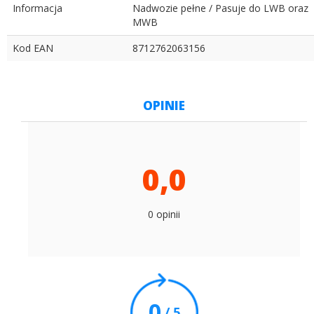
Informacja
Nadwozie pełne / Pasuje do LWB oraz
MWB
Kod EAN
8712762063156
OPINIE
0,0
0 opinii
0
/ 5