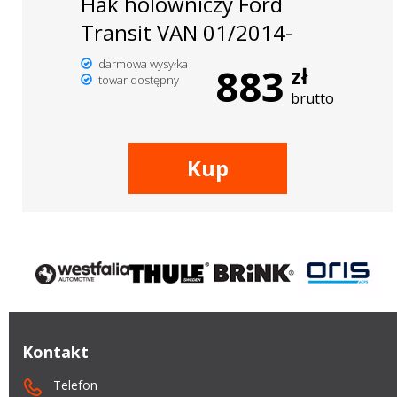
Hak holowniczy Ford
Transit VAN 01/2014-
darmowa wysyłka
883
zł
towar dostępny
brutto
Kup
Kontakt
Telefon