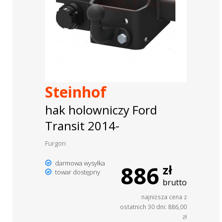
Steinhof
hak holowniczy Ford
Transit 2014-
Furgon
darmowa wysyłka
886
zł
towar dostępny
brutto
najniższa cena z
ostatnich 30 dni: 886,00
zł