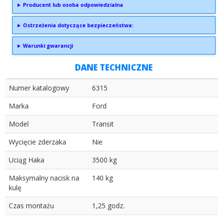
Producent lub osoba odpowiedzialna
Ostrzeżenia dotyczące bezpieczeństwa:
Warunki gwarancji
DANE TECHNICZNE
Numer katalogowy
6315
Marka
Ford
Model
Transit
Wycięcie zderzaka
Nie
Uciąg Haka
3500 kg
Maksymalny nacisk na
140 kg
kulę
Czas montażu
1,25 godz.