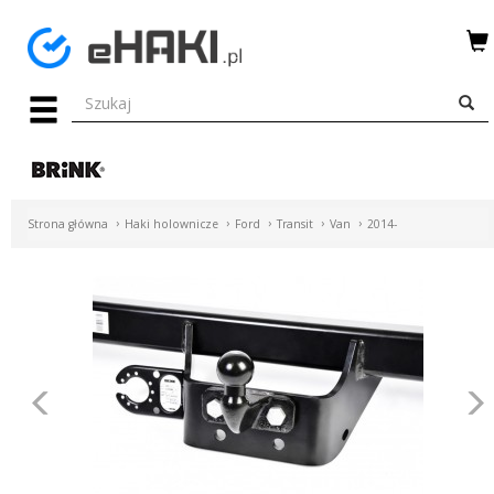
Menu
HAKI
HOLOWNICZE
WIĄZKI
Strona główna
Haki holownicze
Ford
Transit
Van
2014-
ELEKTRYCZNE
BAGAŻNIKI
ROWEROWE
BOXY
Poprzednie
DACHOWE