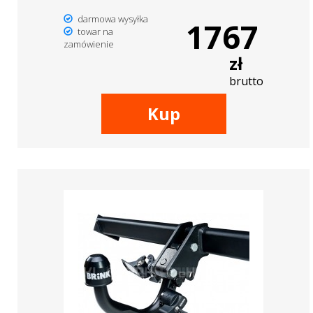
darmowa wysyłka
1767
towar na
zamówienie
zł
brutto
Kup