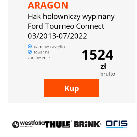
ARAGON
Hak holowniczy wypinany
Ford Tourneo Connect
03/2013-07/2022
darmowa wysyłka
1524
towar na
zamówienie
zł
brutto
Kup