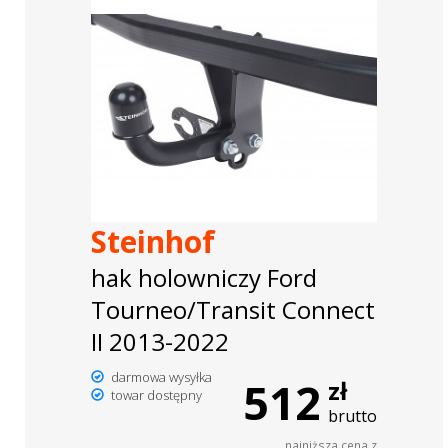
Steinhof
hak holowniczy Ford
Tourneo/Transit Connect
II 2013-2022
darmowa wysyłka
512
zł
towar dostępny
brutto
najniższa cena z