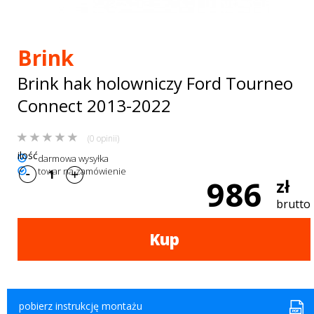
Bagażniki
dachowe
Brink
AKCESORIA
Brink hak holowniczy Ford Tourneo
SPORTOWE
Connect 2013-2022
Turystyka
(0 opinii)
Przyczepy
ilość
darmowa wysyłka
towar na zamówienie
samochodowe
986
zł
Kontakt
brutto
Kup
pobierz instrukcję montażu