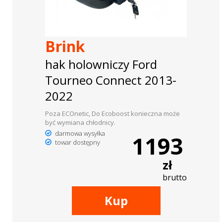
Brink
hak holowniczy Ford
Tourneo Connect 2013-
2022
Poza ECOnetic, Do Ecoboost konieczna może
być wymiana chłodnicy.
darmowa wysyłka
1193
towar dostępny
zł
brutto
Kup