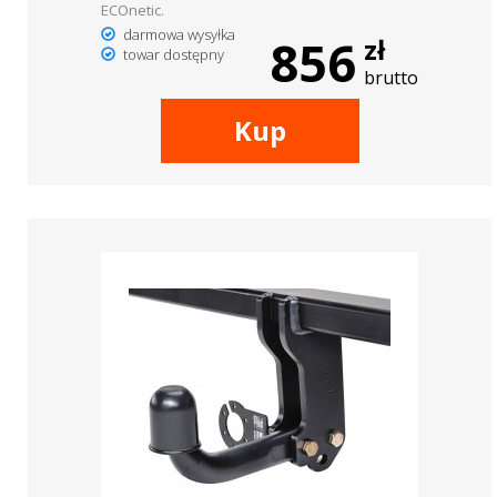
ECOnetic.
darmowa wysyłka
856
zł
towar dostępny
brutto
Kup