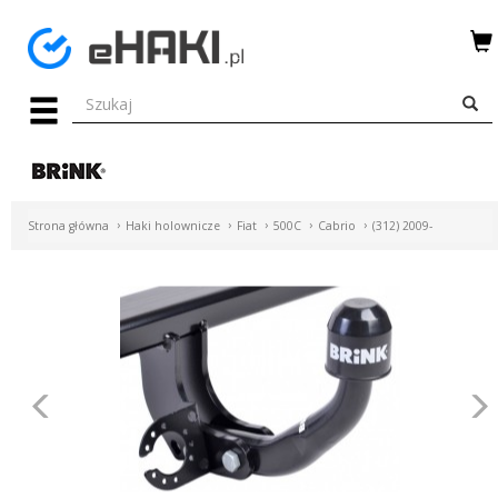
Menu
HAKI
HOLOWNICZE
WIĄZKI
Strona główna
Haki holownicze
Fiat
500C
Cabrio
(312) 2009-
ELEKTRYCZNE
BAGAŻNIKI
ROWEROWE
BOXY
Poprzednie
DACHOWE