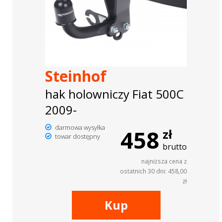
Steinhof
hak holowniczy Fiat 500C
2009-
darmowa wysyłka
458
zł
towar dostępny
brutto
najniższa cena z
ostatnich 30 dni: 458,00
zł
Kup