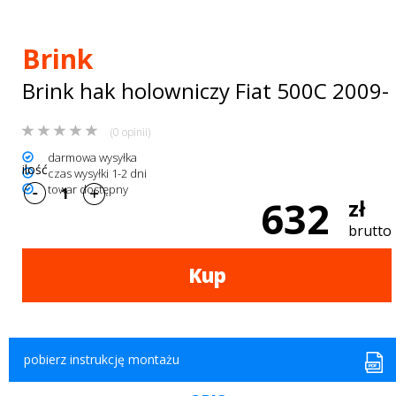
Bagażniki
dachowe
Brink
AKCESORIA
Brink hak holowniczy Fiat 500C 2009-
SPORTOWE
(0 opinii)
Turystyka
darmowa wysyłka
ilość
czas wysyłki 1-2 dni
Przyczepy
towar dostępny
632
zł
samochodowe
brutto
Kontakt
Kup
pobierz instrukcję montażu