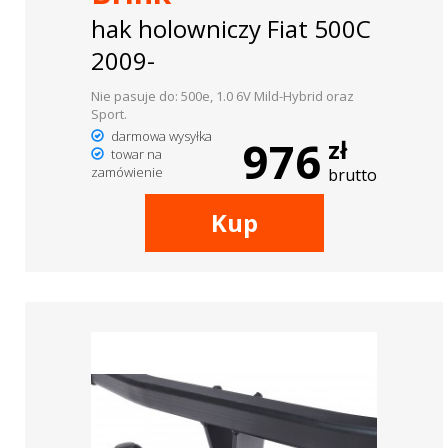
hak holowniczy Fiat 500C
2009-
Nie pasuje do: 500e, 1.0 6V Mild-Hybrid oraz
Sport.
darmowa wysyłka
976
zł
towar na
zamówienie
brutto
Kup