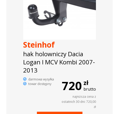
Steinhof
hak holowniczy Dacia
Logan I MCV Kombi 2007-
2013
darmowa wysyłka
720
zł
towar dostępny
brutto
najniższa cena z
ostatnich 30 dni: 720,00
zł