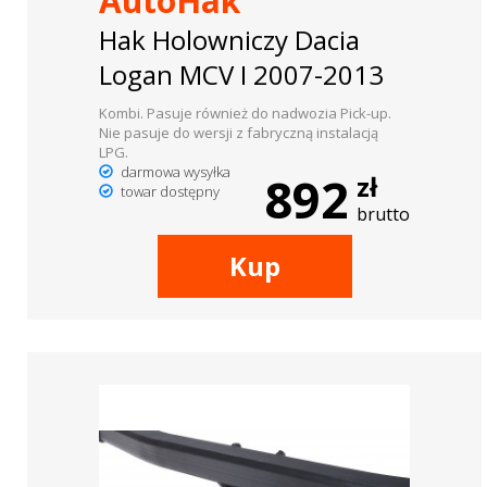
AutoHak
Hak Holowniczy Dacia
Logan MCV I 2007-2013
Kombi. Pasuje również do nadwozia Pick-up.
Nie pasuje do wersji z fabryczną instalacją
LPG.
darmowa wysyłka
892
zł
towar dostępny
brutto
Kup