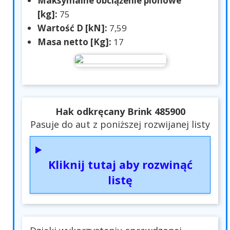
Maksymalne obciążenie pionowe
[kg]:
75
Wartość D [kN]:
7,59
Masa netto [Kg]:
17
Hak odkręcany Brink 485900
Pasuje do aut z poniższej rozwijanej listy
Kliknij tutaj aby rozwinąć
listę