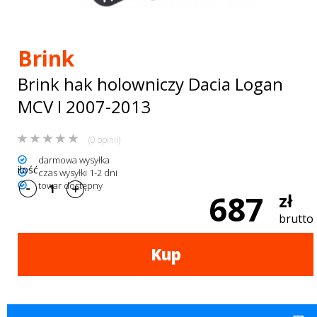
Bagażniki
dachowe
Brink
AKCESORIA
Brink hak holowniczy Dacia Logan
SPORTOWE
MCV I 2007-2013
Turystyka
(0 opinii)
Przyczepy
darmowa wysyłka
ilość
czas wysyłki 1-2 dni
samochodowe
towar dostępny
687
zł
Kontakt
brutto
Kup