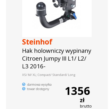
Steinhof
Hak holowniczy wypinany
Citroen Jumpy III L1/ L2/
L3 2016-
XS/ M/ XL; Compact/ Standard/ Long
darmowa wysyłka
1356
towar dostępny
zł
brutto