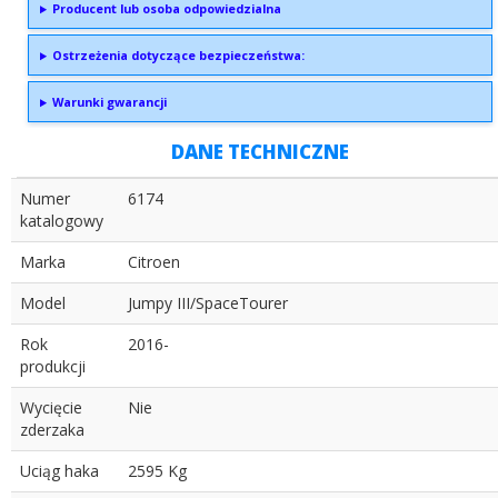
Producent lub osoba odpowiedzialna
Ostrzeżenia dotyczące bezpieczeństwa:
Warunki gwarancji
DANE TECHNICZNE
Numer
6174
katalogowy
Marka
Citroen
Model
Jumpy III/SpaceTourer
Rok
2016-
produkcji
Wycięcie
Nie
zderzaka
Uciąg haka
2595 Kg