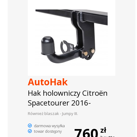
AutoHak
Hak holowniczy Citroën
Spacetourer 2016-
Również blaszak - Jumpy III.
darmowa wysyłka
760
zł
towar dostępny