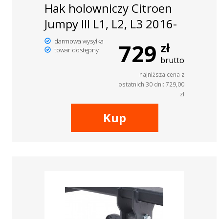
Hak holowniczy Citroen
Jumpy III L1, L2, L3 2016-
darmowa wysyłka
729
zł
towar dostępny
brutto
najniższa cena z
ostatnich 30 dni: 729,00
zł
Kup