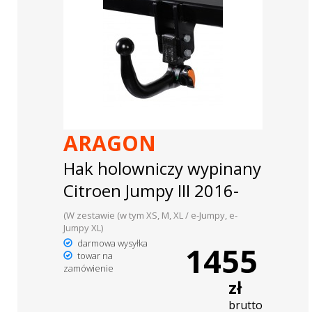
ARAGON
Hak holowniczy wypinany
Citroen Jumpy III 2016-
(W zestawie (w tym XS, M, XL / e-Jumpy, e-
Jumpy XL)
darmowa wysyłka
1455
towar na
zamówienie
zł
brutto