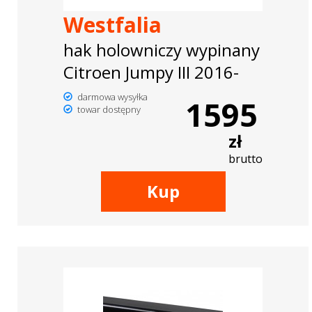
Westfalia
hak holowniczy wypinany
Citroen Jumpy III 2016-
darmowa wysyłka
1595
towar dostępny
zł
brutto
Kup