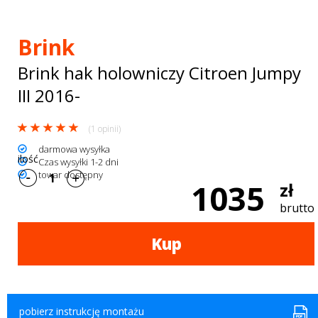
Bagażniki
dachowe
Brink
AKCESORIA
Brink hak holowniczy Citroen Jumpy
SPORTOWE
III 2016-
Turystyka
(1 opinii)
Przyczepy
darmowa wysyłka
ilość
Czas wysyłki 1-2 dni
towar dostępny
samochodowe
1035
zł
Kontakt
brutto
Kup
pobierz instrukcję montażu