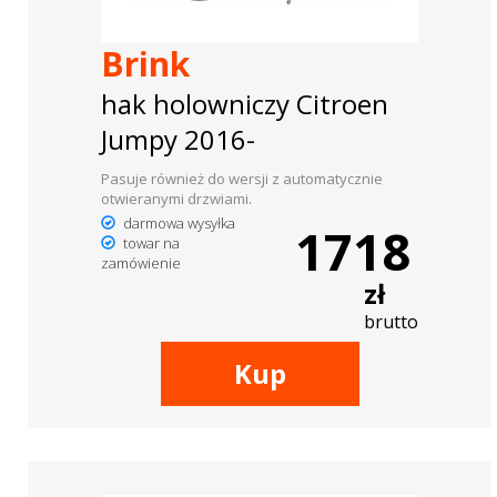
Brink
hak holowniczy Citroen
Jumpy 2016-
Pasuje również do wersji z automatycznie
otwieranymi drzwiami.
darmowa wysyłka
1718
towar na
zamówienie
zł
brutto
Kup