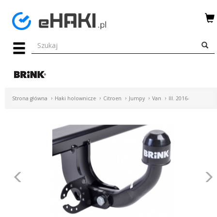
Menu
HAKI
HOLOWNICZE
WIĄZKI
Strona główna
Haki holownicze
Citroen
Jumpy
Van
III. 2016-
ELEKTRYCZNE
BAGAŻNIKI
ROWEROWE
BOXY
Poprzednie
DACHOWE