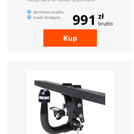
Pasuje także do modelu SpaceTourer.
darmowa wysyłka
991
zł
towar dostępny
brutto
Kup