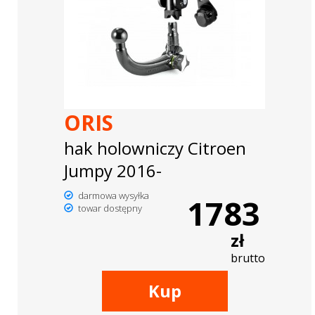
ORIS
hak holowniczy Citroen
Jumpy 2016-
darmowa wysyłka
1783
towar dostępny
zł
brutto
Kup