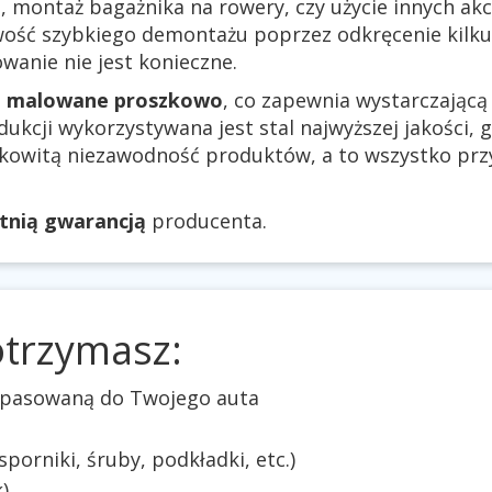
 montaż bagażnika na rowery, czy użycie innych a
ość szybkiego demontażu poprzez odkręcenie kilku 
anie nie jest konieczne.
ą
malowane proszkowo
, co zapewnia wystarczając
ukcji wykorzystywana jest stal najwyższej jakości, g
łkowitą niezawodność produktów, a to wszystko pr
etnią gwarancją
producenta.
otrzymasz:
dopasowaną do Twojego auta
orniki, śruby, podkładki, etc.)
)