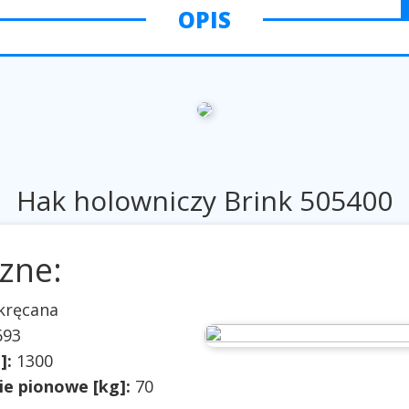
OPIS
Hak holowniczy Brink 505400
zne:
ykręcana
693
]:
1300
e pionowe [kg]:
70