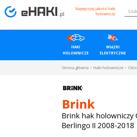
Menu
Najwyższej jakości haki
holownicze
HAKI
HOLOWNICZE
HAKI
WIĄZKI
WIĄZKI
HOLOWNICZE
ELEKTRYCZNE
ELEKTRYCZNE
Strona główna
Haki holownicze
Citr
BAGAŻNIKI
ROWEROWE
Brink
BOXY
Brink hak holowniczy 
Berlingo II 2008-2018
DACHOWE
Bagażniki