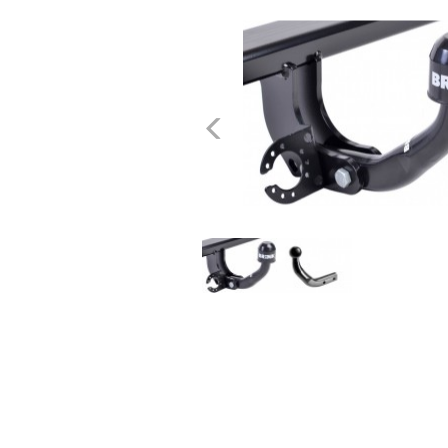
dachowe
AKCESORIA
SPORTOWE
Poprzednie
Turystyka
Przyczepy
samochodowe
Kontakt