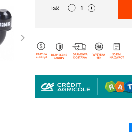
ilość
Następne