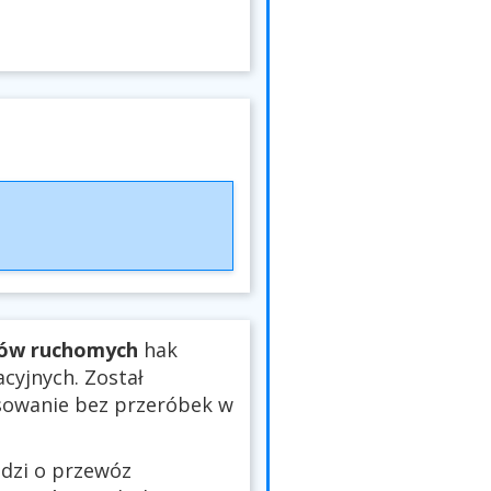
tów ruchomych
hak
cyjnych. Został
sowanie bez przeróbek w
odzi o przewóz