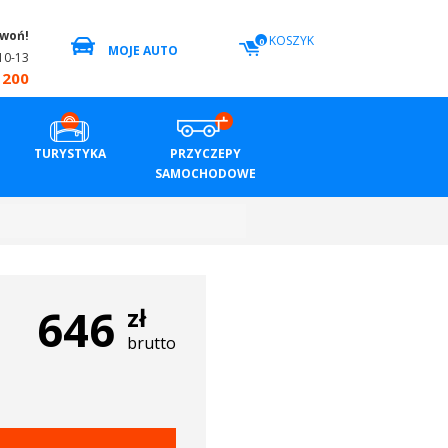
zwoń!
KOSZYK
0
MOJE AUTO
10-13
 200
TURYSTYKA
PRZYCZEPY
SAMOCHODOWE
646
zł
brutto