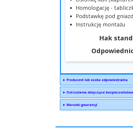
Homologację - tablicz
Podstawkę pod gniazd
Instrukcję montażu
Hak stand
Odpowiednio
Producent lub osoba odpowiedzialna
Ostrzeżenia dotyczące bezpieczeństwa
Warunki gwarancji