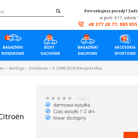
Potrzebujesz porady? Zad
w godz. 9-17, soboty 
48 377 28 77, 885 855
BAGAŻNIKI
BOXY
BAGAŻNIKI
AKCESORIA
ROWEROWE
DACHOWE
DACHOWE
SPORTOWE
oen
Berlingo
Kombivan
II. 2008-2018 Wersja krótka
(0 opinii)
darmowa wysyłka
Czas wysyłki 1-2 dni
Citroën
towar dostępny