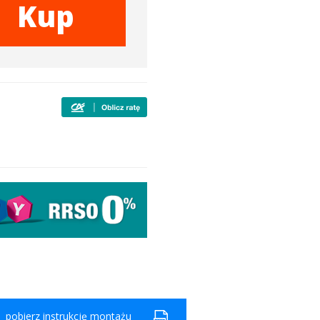
Kup
pobierz instrukcję montażu