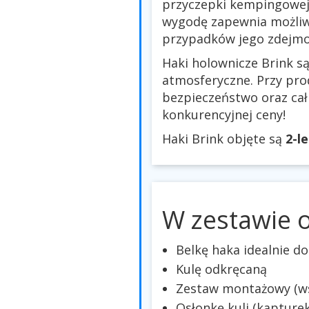
przyczepki kempingowej,
wygodę zapewnia możliw
przypadków jego zdejmow
Haki holownicze Brink s
atmosferyczne. Przy prod
bezpieczeństwo oraz ca
konkurencyjnej ceny!
Haki Brink objęte są
2-l
W zestawie 
Belkę haka idealnie 
Kulę odkręcaną
Zestaw montażowy (wsp
Osłonkę kuli (kapturek