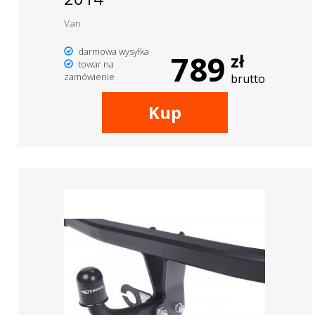
Van
darmowa wysyłka
789
zł
towar na
zamówienie
brutto
Kup