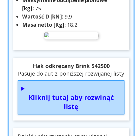
Maksymalne obciążenie pionowe
[kg]:
75
Wartość D [kN]:
9,9
Masa netto [Kg]:
18,2
Hak odkręcany Brink 542500
Pasuje do aut z poniższej rozwijanej listy
Kliknij tutaj aby rozwinąć
listę