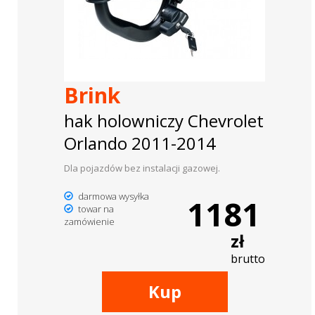
Brink
hak holowniczy Chevrolet
Orlando 2011-2014
Dla pojazdów bez instalacji gazowej.
darmowa wysyłka
1181
towar na
zamówienie
zł
brutto
Kup