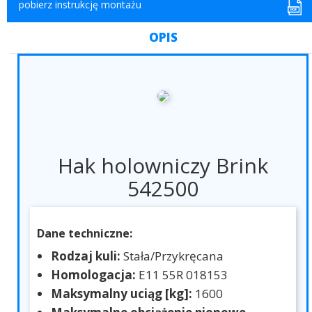
pobierz instrukcję montażu
OPIS
Hak holowniczy Brink
542500
Dane techniczne:
Rodzaj kuli:
Stała/Przykręcana
Homologacja:
E11 55R 018153
Maksymalny uciąg [kg]:
1600