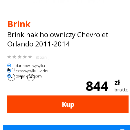
Bagażniki
dachowe
Brink
AKCESORIA
Brink hak holowniczy Chevrolet
SPORTOWE
Orlando 2011-2014
Turystyka
(0 opinii)
Przyczepy
darmowa wysyłka
ilość
czas wysyłki 1-2 dni
samochodowe
towar dostępny
844
zł
Kontakt
brutto
Kup