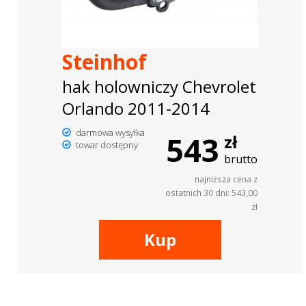
Steinhof
hak holowniczy Chevrolet
Orlando 2011-2014
darmowa wysyłka
543
zł
towar dostępny
brutto
najniższa cena z
ostatnich 30 dni: 543,00
zł
Kup