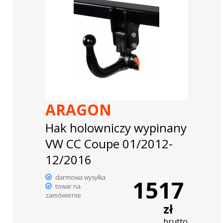
ARAGON
Hak holowniczy wypinany
VW CC Coupe 01/2012-
12/2016
darmowa wysyłka
1517
towar na
zamówienie
zł
brutto