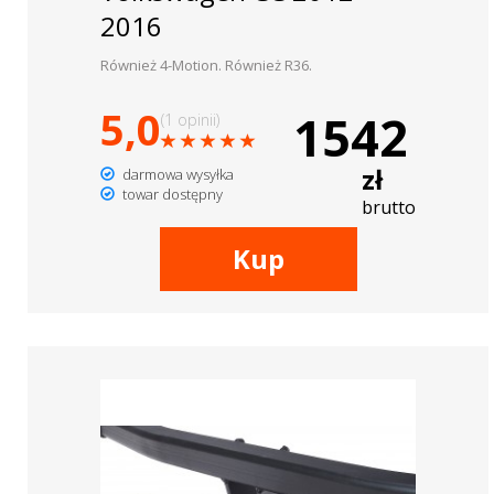
2016
Również 4-Motion. Również R36.
5,0
1542
(1 opinii)
zł
darmowa wysyłka
towar dostępny
brutto
Kup