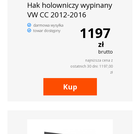
Hak holowniczy wypinany
VW CC 2012-2016
darmowa wysyłka
1197
towar dostępny
zł
brutto
najniższa cena z
ostatnich 30 dni: 1197,00
zł
Kup