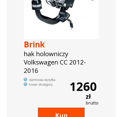
Brink
hak holowniczy
Volkswagen CC 2012-
2016
darmowa wysyłka
1260
towar dostępny
zł
brutto
Kup