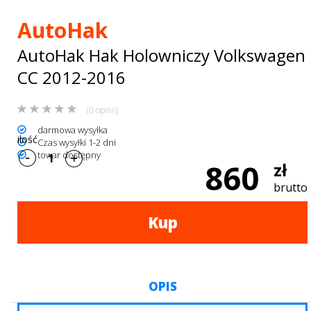
Bagażniki
AutoHak
dachowe
AutoHak Hak Holowniczy Volkswagen
AKCESORIA
CC 2012-2016
SPORTOWE
(0 opinii)
Turystyka
darmowa wysyłka
ilość
Czas wysyłki 1-2 dni
Przyczepy
towar dostępny
860
zł
samochodowe
brutto
Kontakt
Kup
OPIS