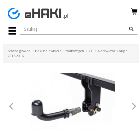
Menu
HAKI
HOLOWNICZE
Strona główna
Haki holownicze
Volkswagen
CC
4-drzwiowe Coupe
WIĄZKI
2012-2016
ELEKTRYCZNE
BAGAŻNIKI
ROWEROWE
BOXY
Poprzednie
DACHOWE