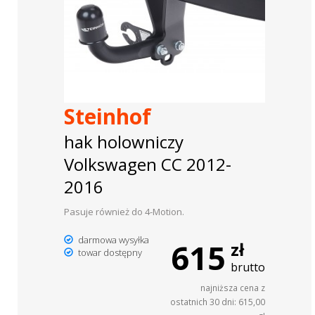
Steinhof
hak holowniczy
Volkswagen CC 2012-
2016
Pasuje również do 4-Motion.
darmowa wysyłka
615
zł
towar dostępny
brutto
najniższa cena z
ostatnich 30 dni: 615,00