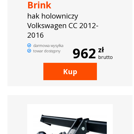
Brink
hak holowniczy
Volkswagen CC 2012-
2016
darmowa wysyłka
962
zł
towar dostępny
brutto
Kup