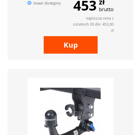
453
zł
towar dostępny
brutto
najniższa cena z
ostatnich 30 dni: 453,00
zł
Kup