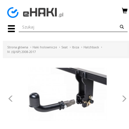
Menu
HAKI
HOLOWNICZE
Strona główna
Haki holownicze
Seat
Ibiza
Hatchback
WIĄZKI
IV. (6J/6P) 2008-2017
ELEKTRYCZNE
BAGAŻNIKI
ROWEROWE
BOXY
Poprzednie
DACHOWE