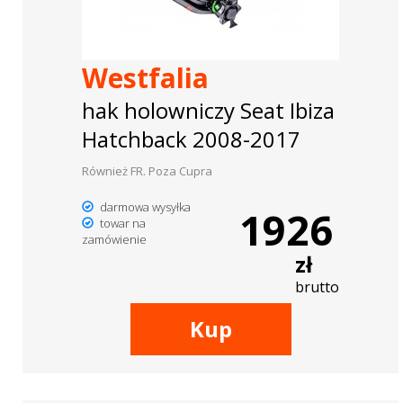
Westfalia
hak holowniczy Seat Ibiza
Hatchback 2008-2017
Również FR. Poza Cupra
darmowa wysyłka
1926
towar na
zamówienie
zł
brutto
Kup