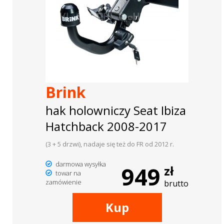
Brink
hak holowniczy Seat Ibiza
Hatchback 2008-2017
(3 + 5 drzwi), nadaje się też do FR od 2012 r.
darmowa wysyłka
949
zł
towar na
zamówienie
brutto
Kup