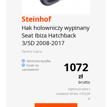
Steinhof
Hak holowniczy wypinany
Seat Ibiza Hatchback
3/5D 2008-2017
Oprócz Cupra
darmowa wysyłka
1072
towar na
zamówienie
zł
brutto
najniższa cena z
ostatnich 30 dni: 1072,00
zł