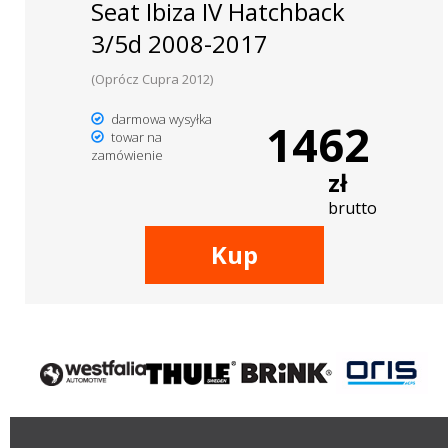
Seat Ibiza IV Hatchback
3/5d 2008-2017
(Oprócz Cupra 2012)
darmowa wysyłka
1462
towar na
zamówienie
zł
brutto
Kup