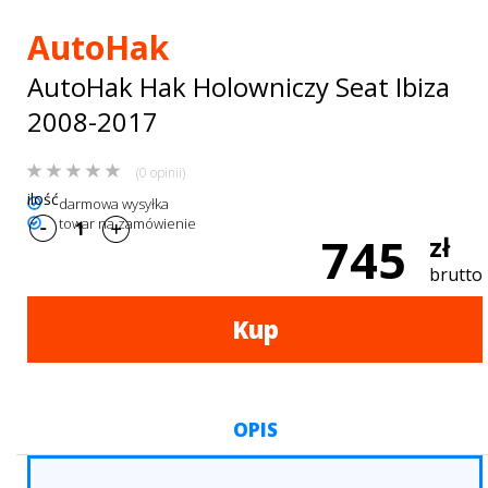
Bagażniki
AutoHak
dachowe
AutoHak Hak Holowniczy Seat Ibiza
AKCESORIA
2008-2017
SPORTOWE
(0 opinii)
Turystyka
ilość
darmowa wysyłka
towar na zamówienie
Przyczepy
745
zł
samochodowe
brutto
Kontakt
Kup
OPIS