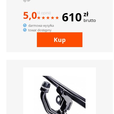
6J/6P
5,0
610
zł
(4 opinii)
brutto
darmowa wysyłka
towar dostępny
Kup