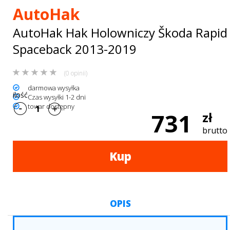
Bagażniki
AutoHak
dachowe
AutoHak Hak Holowniczy Škoda Rapid
AKCESORIA
Spaceback 2013-2019
SPORTOWE
(0 opinii)
Turystyka
darmowa wysyłka
ilość
Czas wysyłki 1-2 dni
Przyczepy
towar dostępny
731
zł
samochodowe
brutto
Kontakt
Kup
OPIS