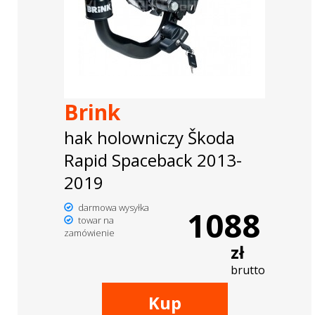
Brink
hak holowniczy Škoda
Rapid Spaceback 2013-
2019
darmowa wysyłka
1088
towar na
zamówienie
zł
brutto
Kup