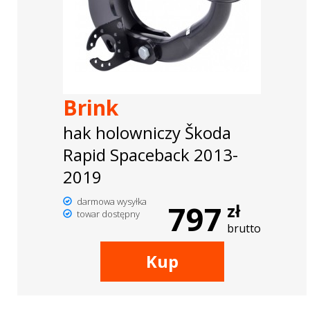
Brink
hak holowniczy Škoda
Rapid Spaceback 2013-
2019
darmowa wysyłka
797
zł
towar dostępny
brutto
Kup