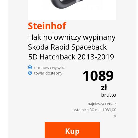
Steinhof
Hak holowniczy wypinany
Skoda Rapid Spaceback
5D Hatchback 2013-2019
darmowa wysyłka
1089
towar dostępny
zł
brutto
najniższa cena z
ostatnich 30 dni: 1089,00
zł
Kup