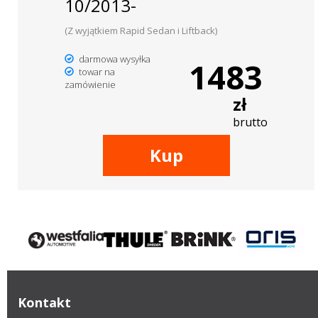
10/2013-
(Z wyjątkiem Rapid Sedan i Liftback)
darmowa wysyłka
1483
towar na
zamówienie
zł
brutto
Kup
Kontakt