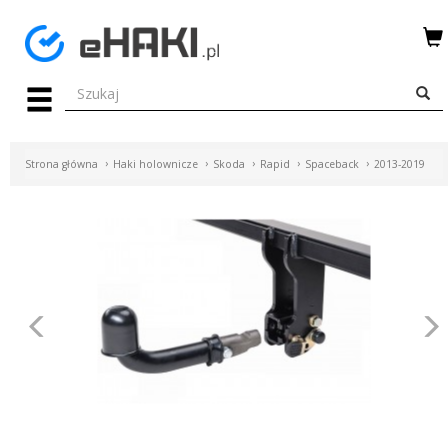
Menu
HAKI
HOLOWNICZE
Strona główna
Haki holownicze
Skoda
Rapid
Spaceback
2013-2019
WIĄZKI
ELEKTRYCZNE
BAGAŻNIKI
ROWEROWE
Poprzednie
BOXY
DACHOWE