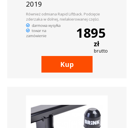
2019
Również odmiana Rapid Liftback. Podcięcie
zderzaka w dolnej, nielakierowanej części.
darmowa wysyłka
1895
towar na
zamówienie
zł
brutto
Kup