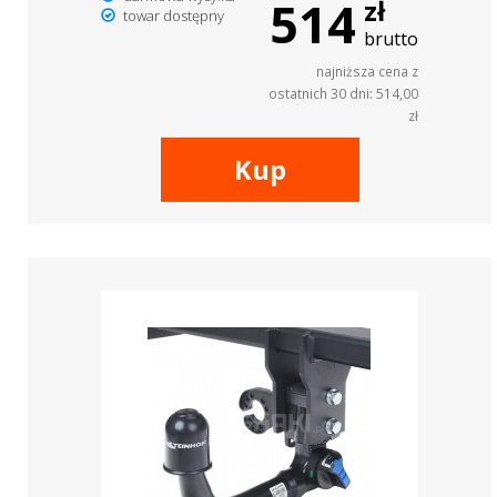
514
zł
towar dostępny
brutto
najniższa cena z
ostatnich 30 dni: 514,00
zł
Kup