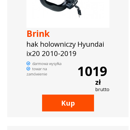
Brink
hak holowniczy Hyundai
ix20 2010-2019
darmowa wysyłka
1019
towar na
zamówienie
zł
brutto
Kup