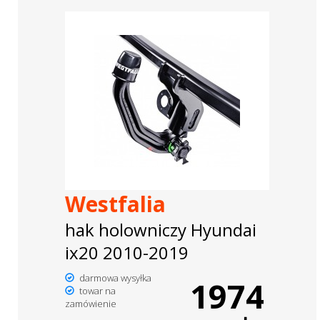
Westfalia
hak holowniczy Hyundai
ix20 2010-2019
darmowa wysyłka
1974
towar na
zamówienie