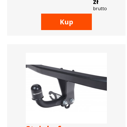
zł
brutto
Kup