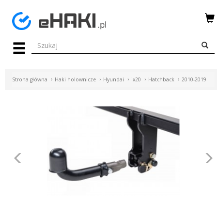
Menu
HAKI
HOLOWNICZE
Strona główna
Haki holownicze
Hyundai
ix20
Hatchback
2010-2019
WIĄZKI
ELEKTRYCZNE
BAGAŻNIKI
ROWEROWE
Poprzednie
BOXY
DACHOWE