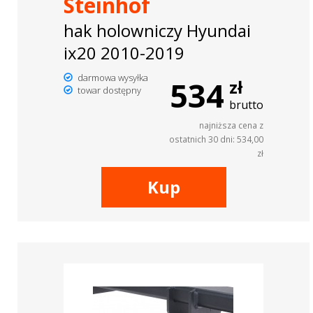
Steinhof
hak holowniczy Hyundai
ix20 2010-2019
darmowa wysyłka
534
zł
towar dostępny
brutto
najniższa cena z
ostatnich 30 dni: 534,00
zł
Kup