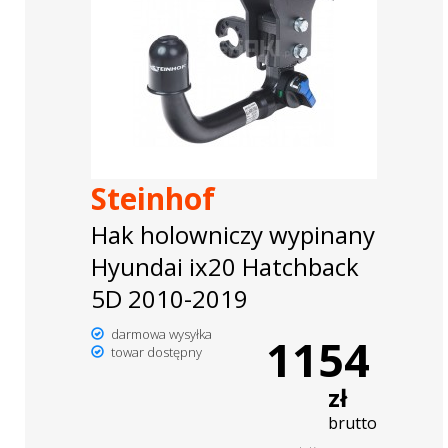
Steinhof
Hak holowniczy wypinany
Hyundai ix20 Hatchback
5D 2010-2019
darmowa wysyłka
1154
towar dostępny
zł
brutto