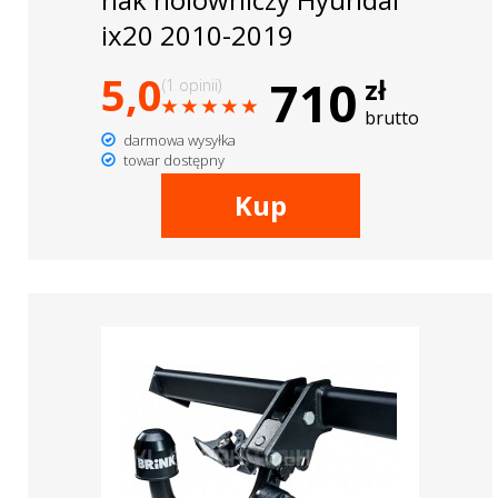
ix20 2010-2019
5,0
710
zł
(1 opinii)
brutto
darmowa wysyłka
towar dostępny
Kup