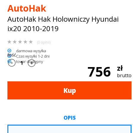
Bagażniki
AutoHak
dachowe
AutoHak Hak Holowniczy Hyundai
AKCESORIA
ix20 2010-2019
SPORTOWE
(0 opinii)
Turystyka
darmowa wysyłka
ilość
Czas wysyłki 1-2 dni
Przyczepy
towar dostępny
756
zł
samochodowe
brutto
Kontakt
Kup
OPIS