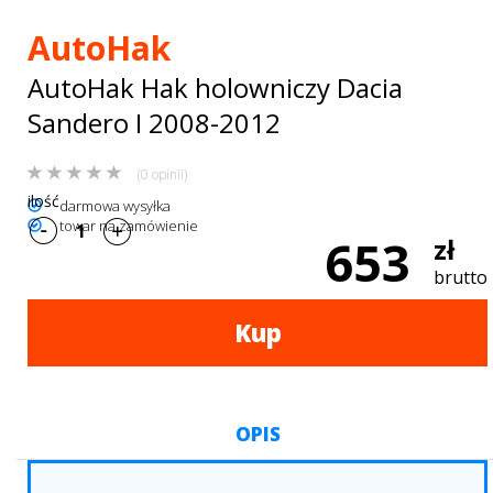
Bagażniki
AutoHak
dachowe
AutoHak Hak holowniczy Dacia
AKCESORIA
Sandero I 2008-2012
SPORTOWE
(0 opinii)
Turystyka
ilość
darmowa wysyłka
towar na zamówienie
Przyczepy
653
zł
samochodowe
brutto
Kontakt
Kup
OPIS