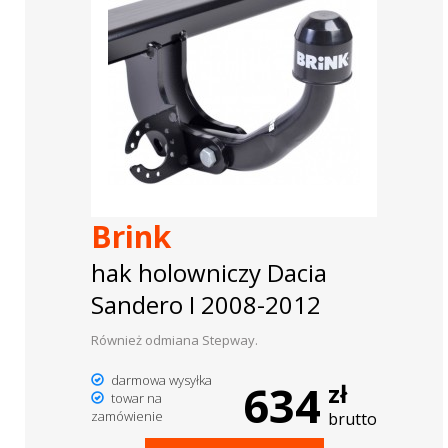
Brink
hak holowniczy Dacia
Sandero I 2008-2012
Również odmiana Stepway.
darmowa wysyłka
634
zł
towar na
zamówienie
brutto