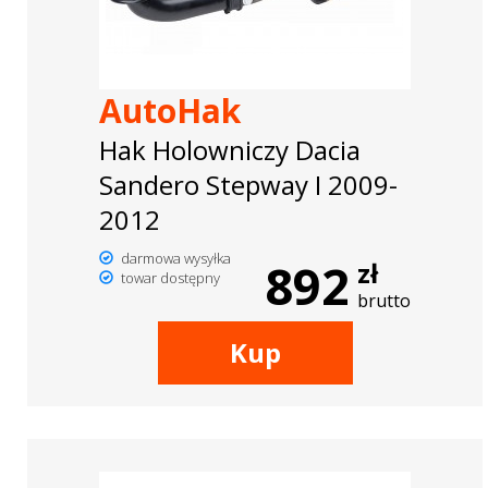
AutoHak
Hak Holowniczy Dacia
Sandero Stepway I 2009-
2012
darmowa wysyłka
892
zł
towar dostępny
brutto
Kup