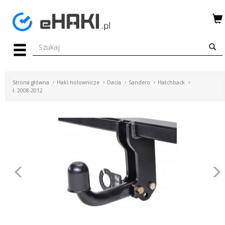
Menu
HAKI
HOLOWNICZE
Strona główna
Haki holownicze
Dacia
Sandero
Hatchback
WIĄZKI
I. 2008-2012
ELEKTRYCZNE
BAGAŻNIKI
ROWEROWE
BOXY
Poprzednie
DACHOWE