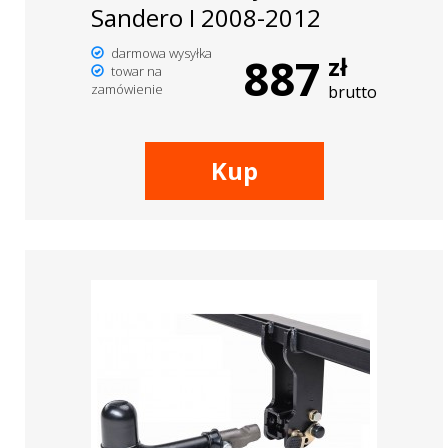
Sandero I 2008-2012
darmowa wysyłka
887
zł
towar na
zamówienie
brutto
Kup