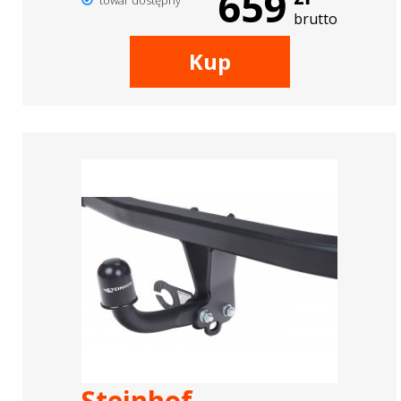
659
towar dostępny
brutto
Kup
Steinhof