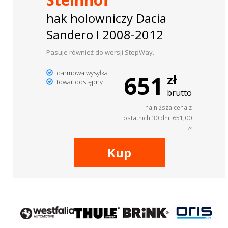
hak holowniczy Dacia
Sandero I 2008-2012
Pasuje również do wersji StepWay.
darmowa wysyłka
651
zł
towar dostępny
brutto
najniższa cena z
ostatnich 30 dni: 651,00
zł
Kup