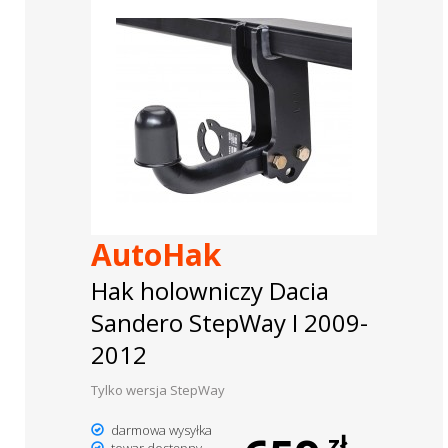
AutoHak
Hak holowniczy Dacia
Sandero StepWay I 2009-
2012
Tylko wersja StepWay
darmowa wysyłka
zł