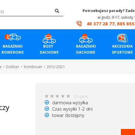
Potrzebujesz porady? Zad
w godz. 9-17, soboty 
48 377 28 77, 885 855
BAGAŻNIKI
BOXY
BAGAŻNIKI
AKCESORIA
ROWEROWE
DACHOWE
DACHOWE
SPORTOWE
a
Dokker
Kombivan
2012-2021
(0 opinii)
darmowa wysyłka
czy
Czas wysyłki 1-2 dni
towar dostępny