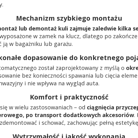
y.
Mechanizm szybkiego montażu
ontaż lub demontaż kuli zajmuje zaledwie kilka s
 wyposażone w zamek na klucz, dlatego po zakończe
 ją w bagażniku lub garażu.
konałe dopasowanie do konkretnego poj
tomatycznego został zaprojektowany z myślą o
okr
sowanie bez konieczności spawania lub cięcia elem
nwazyjny i nie wpływa na wygląd auta.
Komfort i praktyczność
się w wielu zastosowaniach – od
ciągnięcia przycz
rowego, po transport dodatkowych akcesoriów
.
zdemontować i schować, zachowując pełną estetykę
Wytrzymałość i jakość wykonania