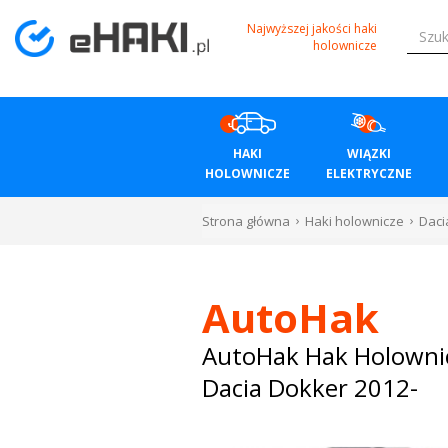
Menu
Najwyższej jakości haki
holownicze
HAKI
HOLOWNICZE
HAKI
WIĄZKI
WIĄZKI
HOLOWNICZE
ELEKTRYCZNE
ELEKTRYCZNE
Strona główna
Haki holownicze
Daci
BAGAŻNIKI
ROWEROWE
AutoHak
BOXY
AutoHak Hak Holowni
Dacia Dokker 2012-
DACHOWE
Bagażniki