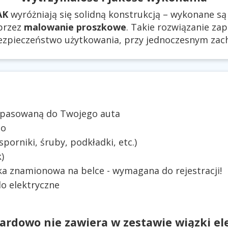
AK
wyróżniają się solidną konstrukcją – wykonane s
oprzez
malowanie proszkowe
. Takie rozwiązanie z
bezpieczeństwo użytkowania, przy jednoczesnym zac
dopasowaną do Twojego auta
mo
orniki, śruby, podkładki, etc.)
)
ka znamionowa na belce - wymagana do rejestracji!
o elektryczne
ardowo nie zawiera w zestawie wiązki ele