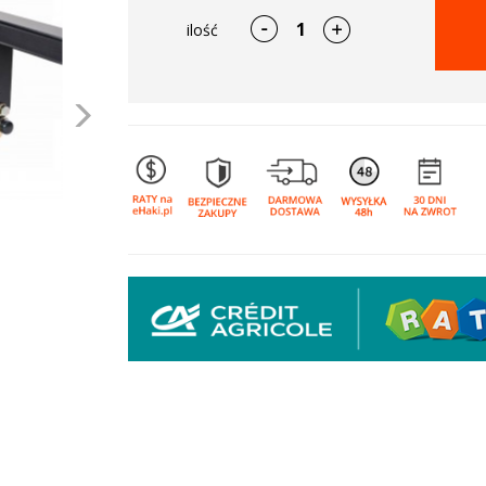
ilość
Następne