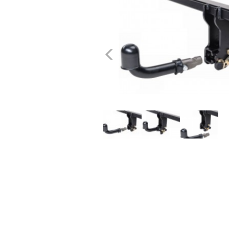
dachowe
AKCESORIA
Poprzednie
SPORTOWE
Turystyka
Przyczepy
samochodowe
Kontakt