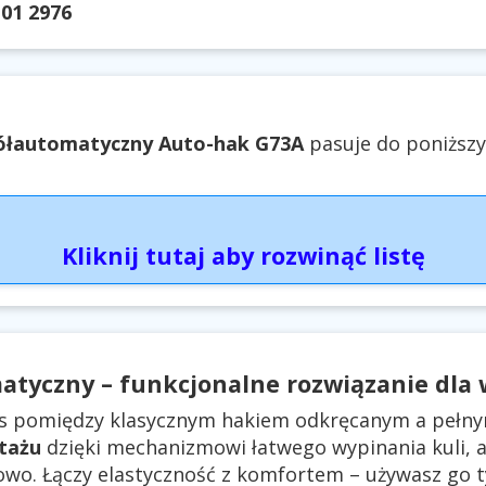
01 2976
ółautomatyczny Auto-hak G73A
pasuje do poniższy
Kliknij tutaj aby rozwinąć listę
atyczny – funkcjonalne rozwiązanie dla
s pomiędzy klasycznym hakiem odkręcanym a pełn
tażu
dzięki mechanizmowi łatwego wypinania kuli, a
owo. Łączy elastyczność z komfortem – używasz go t