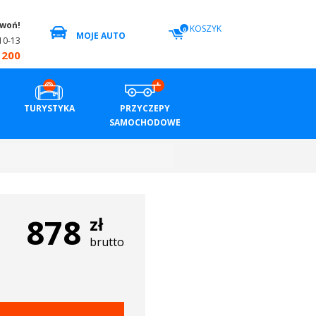
zwoń!
KOSZYK
0
MOJE AUTO
10-13
 200
TURYSTYKA
PRZYCZEPY
SAMOCHODOWE
878
zł
brutto