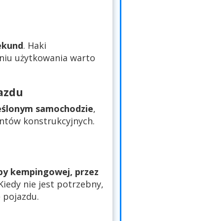
ekund
. Haki
niu użytkowania warto
azdu
eślonym samochodzie
,
entów konstrukcyjnych.
epy kempingowej, przez
 Kiedy nie jest potrzebny,
 pojazdu.