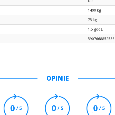
Nie
1400 kg
75 kg
1,5 godz.
5907668852536
OPINIE
0
0
0
/ 5
/ 5
/ 5