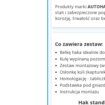
Produkty marki
AUTOH
stali i zabezpieczone p
korozję, trwałość oraz 
Co zawiera zestaw:
Belkę haka idealnie 
Kulę wypinaną pozio
Zestaw montażowy (wsp
Osłonkę kuli (kapturek
Homologację - tablicz
Podstawka pod gniazd
Instrukcja montażu
Hak stand