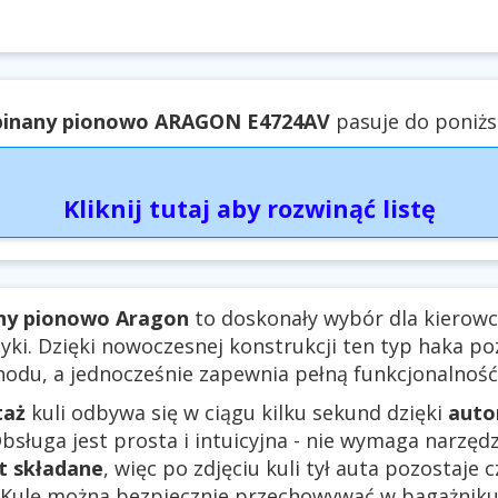
inany pionowo ARAGON E4724AV
pasuje do poniżs
Kliknij tutaj aby rozwinąć listę
ny pionowo Aragon
to doskonały wybór dla kierowc
tyki. Dzięki nowoczesnej konstrukcji ten typ haka 
odu, a jednocześnie zapewnia pełną funkcjonalność 
taż
kuli odbywa się w ciągu kilku sekund dzięki
aut
Obsługa jest prosta i intuicyjna - nie wymaga narzędzi
st składane
, więc po zdjęciu kuli tył auta pozostaje 
 Kulę można bezpiecznie przechowywać w bagażniku