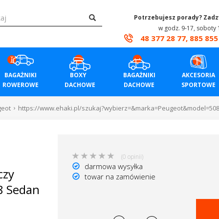
Potrzebujesz porady? Zad
w godz. 9-17, soboty 
48 377 28 77, 885 855
BAGAŻNIKI
BOXY
BAGAŻNIKI
AKCESORIA
ROWEROWE
DACHOWE
DACHOWE
SPORTOWE
geot
https://www.ehaki.pl/szukaj?wybierz=&marka=Peugeot&model=50
(0 opinii)
darmowa wysyłka
czy
towar na zamówienie
8 Sedan