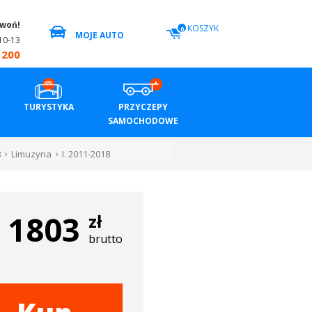
zwoń!
KOSZYK
0
MOJE AUTO
10-13
 200
TURYSTYKA
PRZYCZEPY
SAMOCHODOWE
8
Limuzyna
I. 2011-2018
1803
zł
brutto