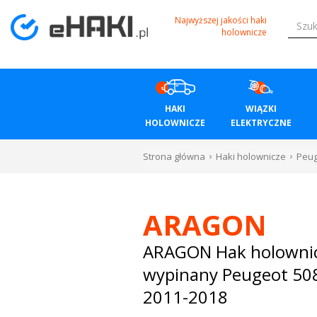
Menu
Najwyższej jakości haki
holownicze
HAKI
HOLOWNICZE
HAKI
WIĄZKI
WIĄZKI
HOLOWNICZE
ELEKTRYCZNE
ELEKTRYCZNE
Strona główna
Haki holownicze
Peu
BAGAŻNIKI
ROWEROWE
ARAGON
BOXY
ARAGON Hak holowni
wypinany Peugeot 50
DACHOWE
2011-2018
Bagażniki