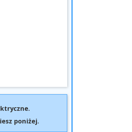
ktryczne.
esz poniżej.