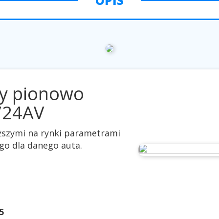
OPIS
y pionowo
724AV
yższymi na rynki parametrami
go dla danego auta.
5