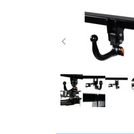
dachowe
AKCESORIA
SPORTOWE
Poprzednie
Turystyka
Przyczepy
samochodowe
Kontakt