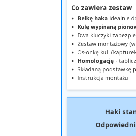
Co zawiera zestaw
Belkę haka
idealnie 
Kulę wypinaną piono
Dwa kluczyki zabezpie
Zestaw montażowy (wsp
Osłonkę kuli (kapturek
Homologację
- tablic
Składaną podstawkę p
Instrukcja montażu
Haki sta
Odpowiednio