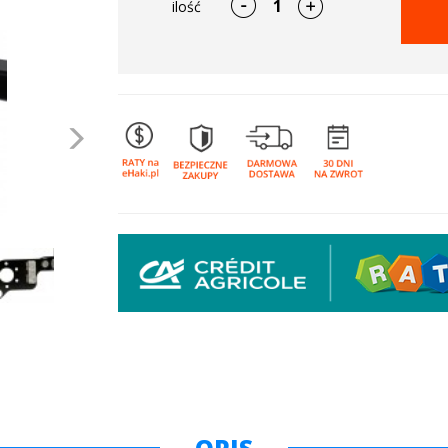
ilość
Następne