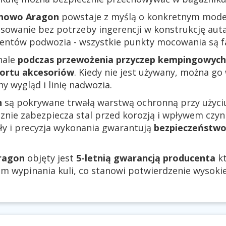
onowo Aragon
powstaje z myślą o konkretnym model
sowanie bez potrzeby ingerencji w konstrukcję aut
mentów podwozia - wszystkie punkty mocowania są 
nale
podczas przewożenia przyczep kempingowych
ortu akcesoriów
. Kiedy nie jest używany, można g
y wygląd i linię nadwozia.
n
są pokrywane trwałą warstwą ochronną przy użyci
cznie zabezpiecza stal przed korozją i wpływem czy
ały i precyzja wykonania gwarantują
bezpieczeństwo
ragon
objęty jest
5-letnią gwarancją producenta
kt
 wypinania kuli, co stanowi potwierdzenie wysokiej