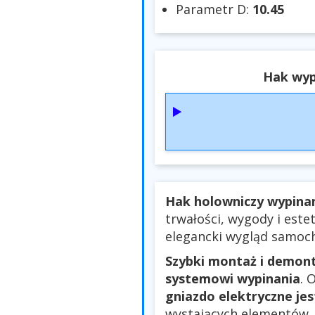
Parametr D:
10.45
Hak wyp
Hak holowniczy wypina
trwałości, wygody i este
elegancki wygląd samoch
Szybki montaż i demon
systemowi wypinania
. 
gniazdo elektryczne je
wystających elementów.