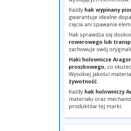
Każdy
hak wypinany pi
gwarantuje idealne dopa
cięcia ani spawania ele
Hak sprawdza się dosko
rowerowego lub transp
zachowuje swój oryginaln
Haki holownicze Arago
proszkowego
, co skute
Wysokiej jakości materi
żywotność
.
Każdy
hak holowniczy A
materiału oraz mechanizm
produktów tej marki.