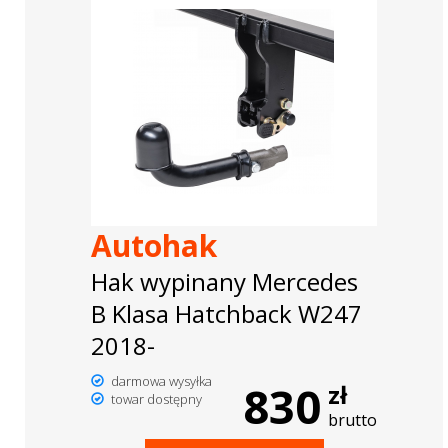
Autohak
Hak wypinany Mercedes
B Klasa Hatchback W247
2018-
darmowa wysyłka
830
zł
towar dostępny
brutto