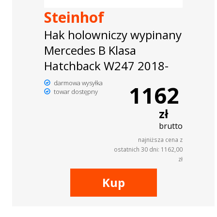
Steinhof
Hak holowniczy wypinany
Mercedes B Klasa
Hatchback W247 2018-
darmowa wysyłka
1162
towar dostępny
zł
brutto
najniższa cena z
ostatnich 30 dni: 1162,00
zł
Kup