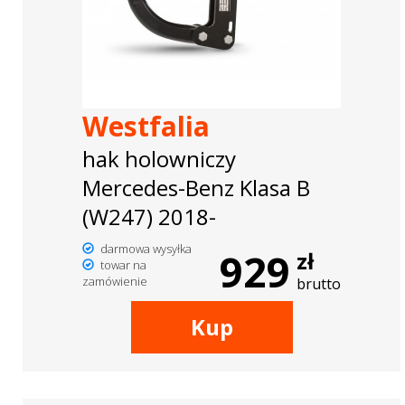
Westfalia
hak holowniczy
Mercedes-Benz Klasa B
(W247) 2018-
darmowa wysyłka
929
zł
towar na
zamówienie
brutto
Kup