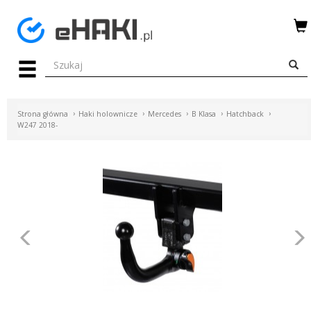
Menu
HAKI
HOLOWNICZE
Strona główna
Haki holownicze
Mercedes
B Klasa
Hatchback
WIĄZKI
W247 2018-
ELEKTRYCZNE
BAGAŻNIKI
ROWEROWE
BOXY
Poprzednie
DACHOWE