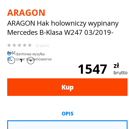
Bagażniki
ARAGON
dachowe
ARAGON Hak holowniczy wypinany
AKCESORIA
Mercedes B-Klasa W247 03/2019-
SPORTOWE
(0 opinii)
Turystyka
ilość
darmowa wysyłka
towar na zamówienie
Przyczepy
1547
zł
samochodowe
brutto
Kontakt
Kup
OPIS