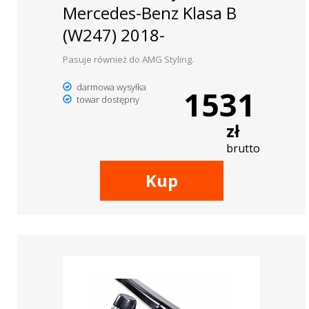
Mercedes-Benz Klasa B
(W247) 2018-
Pasuje również do AMG Styling.
darmowa wysyłka
1531
towar dostępny
zł
brutto
Kup