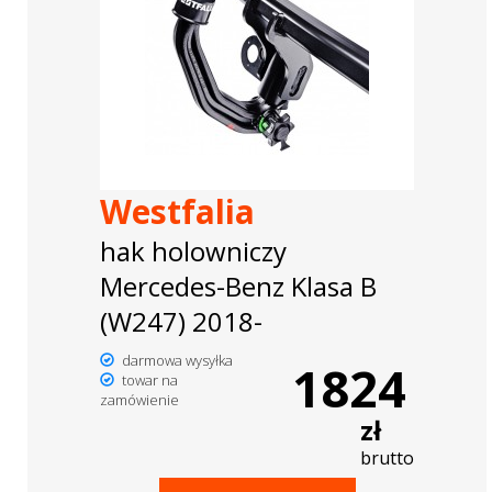
Westfalia
hak holowniczy
Mercedes-Benz Klasa B
(W247) 2018-
darmowa wysyłka
1824
towar na
zamówienie
zł
brutto