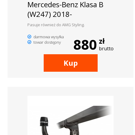
Mercedes-Benz Klasa B
(W247) 2018-
Pasuje również do AMG Styling.
darmowa wysyłka
880
zł
towar dostępny
brutto
Kup