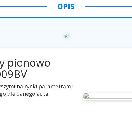
OPIS
y pionowo
009BV
yższymi na rynki parametrami
go dla danego auta.