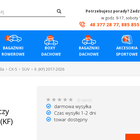
Potrzebujesz porady? Zad
w godz. 9-17, soboty 
48 377 28 77, 885 855
BAGAŻNIKI
BOXY
BAGAŻNIKI
AKCESORIA
ROWEROWE
DACHOWE
DACHOWE
SPORTOWE
da
CX-5
SUV
II. (KF) 2017-2026
(0 opinii)
darmowa wysyłka
czy
Czas wysyłki 1-2 dni
(KF)
towar dostępny