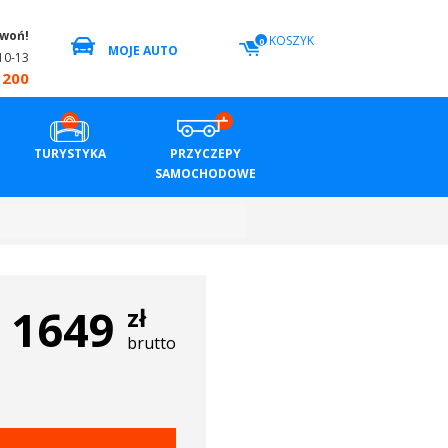
zwoń!
KOSZYK
0
MOJE AUTO
10-13
 200
TURYSTYKA
PRZYCZEPY
SAMOCHODOWE
1649
zł
brutto