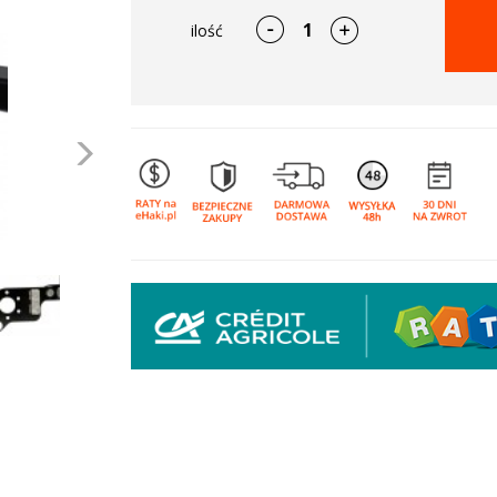
ilość
Następne