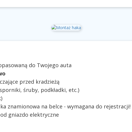
dopasowaną do Twojego auta
wo
czające przed kradzieżą
orniki, śruby, podkładki, etc.)
)
zka znamionowa na belce - wymagana do rejestracji!
od gniazdo elektryczne