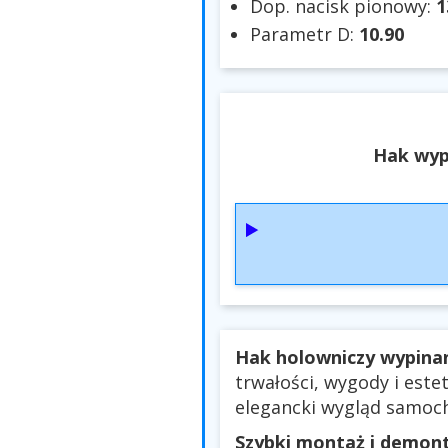
Dop. nacisk pionowy:
1
Parametr D:
10.90
Hak wyp
Hak holowniczy wypina
trwałości, wygody i este
elegancki wygląd samoch
Szybki montaż i demon