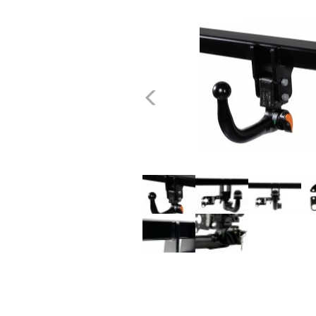
dachowe
AKCESORIA
SPORTOWE
Poprzednie
Turystyka
Przyczepy
samochodowe
Kontakt