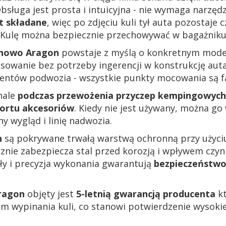
Obsługa jest prosta i intuicyjna - nie wymaga narzędzi
st składane
, więc po zdjęciu kuli tył auta pozostaje 
 Kulę można bezpiecznie przechowywać w bagażniku
onowo Aragon
powstaje z myślą o konkretnym model
sowanie bez potrzeby ingerencji w konstrukcję aut
mentów podwozia - wszystkie punkty mocowania są 
nale
podczas przewożenia przyczep kempingowych
ortu akcesoriów
. Kiedy nie jest używany, można g
y wygląd i linię nadwozia.
n
są pokrywane trwałą warstwą ochronną przy użyci
cznie zabezpiecza stal przed korozją i wpływem czy
ały i precyzja wykonania gwarantują
bezpieczeństwo
ragon
objęty jest
5-letnią gwarancją producenta
kt
 wypinania kuli, co stanowi potwierdzenie wysokiej