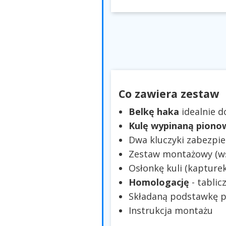
Co zawiera zestaw
Belkę haka
idealnie 
Kulę wypinaną piono
Dwa kluczyki zabezpie
Zestaw montażowy (wsp
Osłonkę kuli (kapturek
Homologację
- tablic
Składaną podstawkę p
Instrukcja montażu