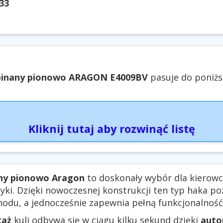
33
inany pionowo ARAGON E4009BV
pasuje do poniżs
Kliknij tutaj aby rozwinąć listę
ny pionowo Aragon
to doskonały wybór dla kierowc
tyki. Dzięki nowoczesnej konstrukcji ten typ haka 
odu, a jednocześnie zapewnia pełną funkcjonalność 
taż
kuli odbywa się w ciągu kilku sekund dzięki
aut