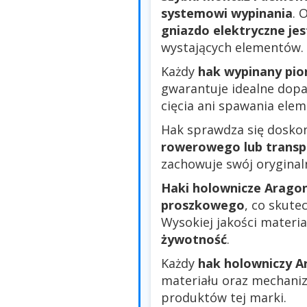
systemowi wypinania
. 
gniazdo elektryczne je
wystających elementów.
Każdy
hak wypinany pi
gwarantuje idealne dopa
cięcia ani spawania ele
Hak sprawdza się dosko
rowerowego lub transp
zachowuje swój oryginaln
Haki holownicze Arago
proszkowego
, co skute
Wysokiej jakości materi
żywotność
.
Każdy
hak holowniczy A
materiału oraz mechanizm
produktów tej marki.