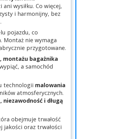
 ani wysiłku. Co więcej,
czysty i harmonijny, bez
.
u pojazdu, co
a. Montaż nie wymaga
fabrycznie przygotowane.
, montażu bagażnika
o wypiąć, a samochód
u technologii
malowania
nników atmosferycznych.
, niezawodność i długą
óra obejmuje trwałość
 jakości oraz trwałości