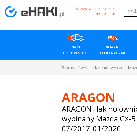
Menu
Najwyższej jakości haki
holownicze
HAKI
HOLOWNICZE
HAKI
WIĄZKI
WIĄZKI
HOLOWNICZE
ELEKTRYCZNE
ELEKTRYCZNE
Strona główna
Haki holownicze
Maz
BAGAŻNIKI
ROWEROWE
ARAGON
BOXY
ARAGON Hak holowni
wypinany Mazda CX-5 
DACHOWE
07/2017-01/2026
Bagażniki