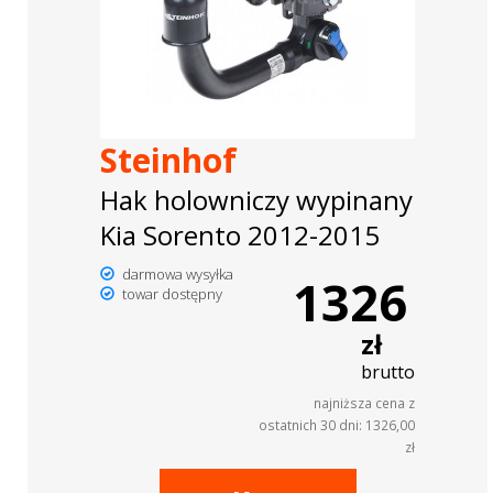
Steinhof
Hak holowniczy wypinany
Kia Sorento 2012-2015
darmowa wysyłka
1326
towar dostępny
zł
brutto
najniższa cena z
ostatnich 30 dni: 1326,00
zł