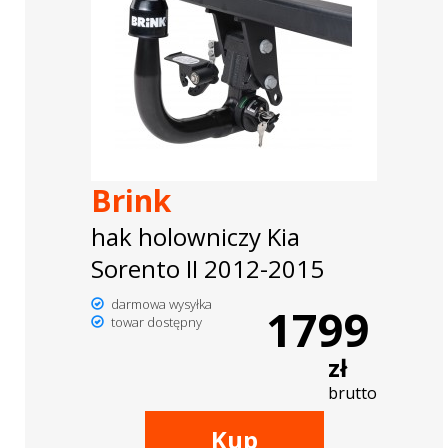
Brink
hak holowniczy Kia
Sorento II 2012-2015
darmowa wysyłka
1799
towar dostępny
zł
brutto
Kup