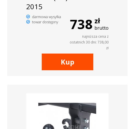
2015
darmowa wysyłka
738
zł
towar dostępny
brutto
najniższa cena z
ostatnich 30 dni: 738,00
zł
Kup