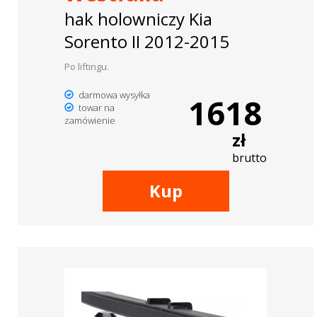
hak holowniczy Kia
Sorento II 2012-2015
Po liftingu.
darmowa wysyłka
1618
towar na
zamówienie
zł
brutto
Kup