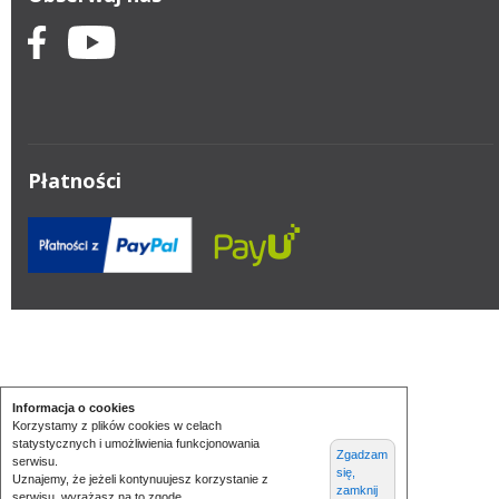
Płatności
Informacja o cookies
Korzystamy z plików cookies w celach
statystycznych i umożliwienia funkcjonowania
Zgadzam
serwisu.
się,
Uznajemy, że jeżeli kontynuujesz korzystanie z
zamknij
serwisu, wyrażasz na to zgodę.