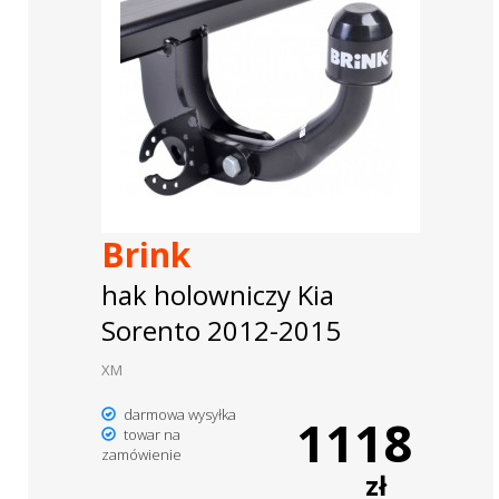
Brink
hak holowniczy Kia
Sorento 2012-2015
XM
darmowa wysyłka
1118
towar na
zamówienie
zł