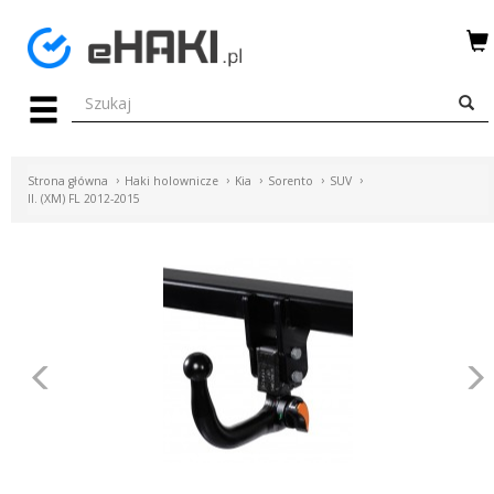
Menu
HAKI
HOLOWNICZE
Strona główna
Haki holownicze
Kia
Sorento
SUV
WIĄZKI
II. (XM) FL 2012-2015
ELEKTRYCZNE
BAGAŻNIKI
ROWEROWE
BOXY
Poprzednie
DACHOWE