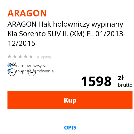
Bagażniki
ARAGON
dachowe
ARAGON Hak holowniczy wypinany
AKCESORIA
Kia Sorento SUV II. (XM) FL 01/2013-
SPORTOWE
12/2015
Turystyka
(0 opinii)
Przyczepy
ilość
darmowa wysyłka
towar na zamówienie
samochodowe
1598
zł
brutto
Kontakt
Kup
OPIS