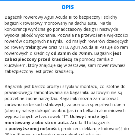
OPIS
Bagażnik rowerowy Aguri Acuda III to bezpieczny i solidny
bagażnik rowerowy montowany na dachu auta. Na tle
konkurencji wyróżnia go ponadczasowy design i niezwykle
wysoka jakość wykonania. Pozwala na przewożenie większości
rowerów dostępnych na rynku od małych rowerów dziecięcych
po rowery trekingowe oraz MTB. Aguri Acuda III Pasuje do ram
rowerowych o średnicy
od 32mm do 70mm
. Bagażnik
jest
zabezpieczony przed kradzieżą
za pomocą zamka z
kluczykiem, który znajduje się w zestawie, sam rower również
zabezpieczony jest przed kradzieżą.
Bagażnik jest bardzo prosty i szybki w montażu, co istotne do
prawidłowego zamontowania na bagażniku bazowym nie są
potrzebne żadne narzędzia. Bagażnik można zamontować
zarówno na belkach stalowych, za pomocą specjalnych obejm
(obejmy należy dokupić osobno)jak i na belkach aluminiowych
wyposażonych w tzw. rowek "T".
Uchwyt może być
montowany z obu stron auta.
Acuda II to bagażnik
o
podwyższonej nośności
, producent deklaruje ładowność do
20 kg. Elementy uchwytu ramy pokryte elastyczną