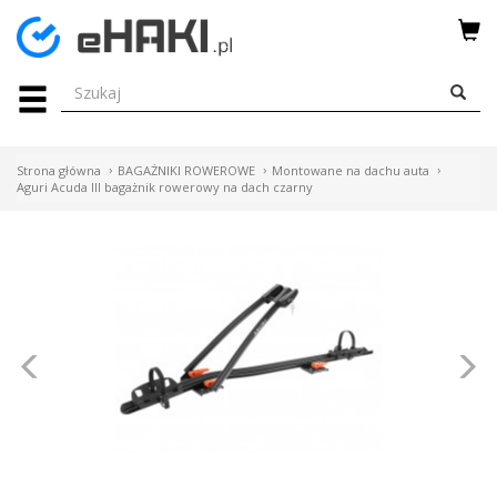
Menu
HAKI
HOLOWNICZE
Strona główna
BAGAŻNIKI ROWEROWE
Montowane na dachu auta
WIĄZKI
Aguri Acuda III bagażnik rowerowy na dach czarny
ELEKTRYCZNE
BAGAŻNIKI
ROWEROWE
Poprzednie
N
BOXY
DACHOWE
Bagażniki