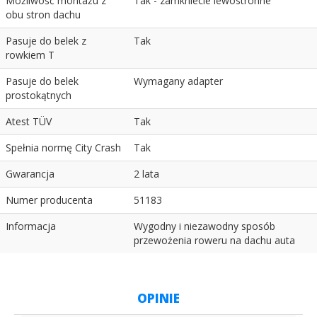
Możliwość montażu z
Tak - zamkniecie lewostronne
obu stron dachu
Pasuje do belek z
Tak
rowkiem T
Pasuje do belek
Wymagany adapter
prostokątnych
Atest TÜV
Tak
Spełnia normę City Crash
Tak
Gwarancja
2 lata
Numer producenta
51183
Informacja
Wygodny i niezawodny sposób
przewożenia roweru na dachu auta
OPINIE