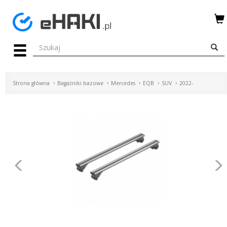
Menu
HAKI
HOLOWNICZE
Strona główna
Bagażniki bazowe
Mercedes
EQB
SUV
2022-
WIĄZKI
ELEKTRYCZNE
BAGAŻNIKI
ROWEROWE
Poprzednie
BOXY
DACHOWE