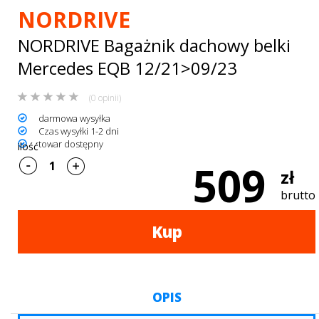
Bagażniki
NORDRIVE
dachowe
NORDRIVE Bagażnik dachowy belki
AKCESORIA
Mercedes EQB 12/21>09/23
SPORTOWE
(0 opinii)
darmowa wysyłka
Turystyka
Czas wysyłki 1-2 dni
towar dostępny
ilość
Przyczepy
509
zł
samochodowe
brutto
Kontakt
Kup
OPIS