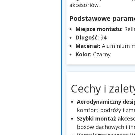
akcesoriów.
Podstawowe parame
Miejsce montażu:
Rel
Długość:
94
Materiał:
Aluminium 
Kolor:
Czarny
Cechy i zalet
Aerodynamiczny desi
komfort podróży i zmni
Szybki montaż akces
boxów dachowych i in