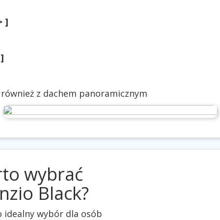
> ]
 ]
również z dachem panoramicznym
rto wybrać
nzio Black?
o idealny wybór dla osób