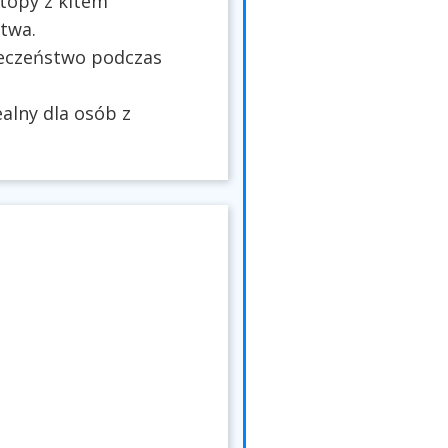
topy z kitem
twa.
ieczeństwo podczas
alny dla osób z