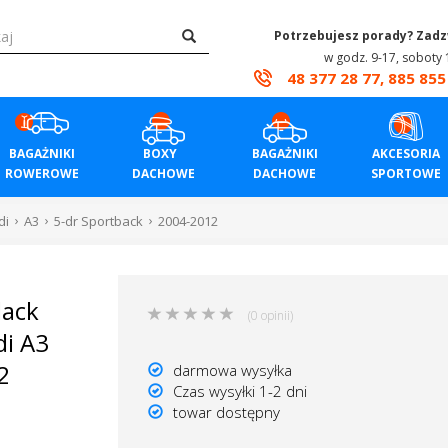
Potrzebujesz porady? Zad
w godz. 9-17, soboty 
48 377 28 77, 885 855
BAGAŻNIKI
BOXY
BAGAŻNIKI
AKCESORIA
ROWEROWE
DACHOWE
DACHOWE
SPORTOWE
di
A3
5-dr Sportback
2004-2012
lack
(0 opinii)
i A3
2
darmowa wysyłka
Czas wysyłki 1-2 dni
towar dostępny