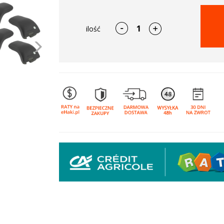
ilość
Następne