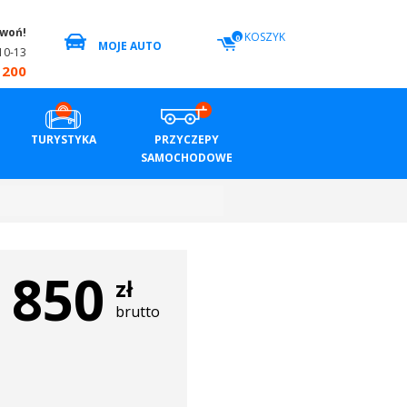
zwoń!
KOSZYK
0
MOJE AUTO
10-13
 200
TURYSTYKA
PRZYCZEPY
SAMOCHODOWE
850
zł
brutto