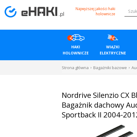
Menu
Najwyższej jakości haki
holownicze
HAKI
HOLOWNICZE
HAKI
WIĄZKI
WIĄZKI
HOLOWNICZE
ELEKTRYCZNE
ELEKTRYCZNE
Strona główna
Bagażniki bazowe
Au
BAGAŻNIKI
ROWEROWE
Nordrive Silenzio CX B
BOXY
Bagażnik dachowy Aud
Sportback II 2004-201
DACHOWE
Bagażniki