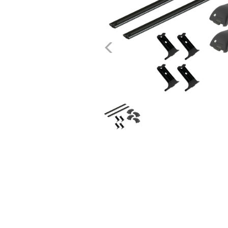
dachowe
AKCESORIA
Poprzednie
SPORTOWE
Turystyka
Przyczepy
samochodowe
Kontakt