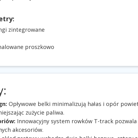
try:
ingi zintegrowane
malowane proszkowo
y:
gn:
Opływowe belki minimalizują hałas i opór powie
ejszając zużycie paliwa.
oriów:
Innowacyjny system rowków T-track pozwala
nych akcesoriów.