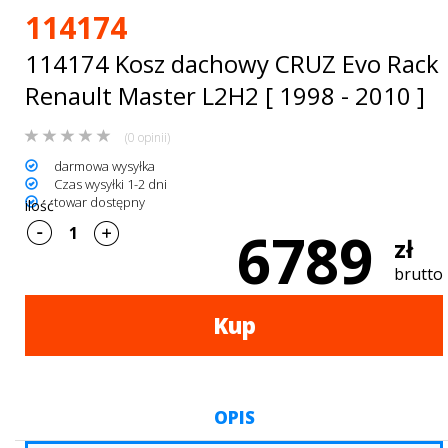
Bagażniki
114174
dachowe
114174 Kosz dachowy CRUZ Evo Rack
AKCESORIA
Renault Master L2H2 [ 1998 - 2010 ]
SPORTOWE
(0 opinii)
darmowa wysyłka
Turystyka
Czas wysyłki 1-2 dni
towar dostępny
ilość
Przyczepy
6789
zł
samochodowe
brutto
Kontakt
Kup
OPIS