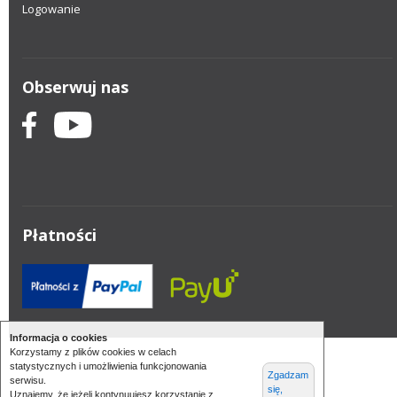
Logowanie
Obserwuj nas
Płatności
Informacja o cookies
Korzystamy z plików cookies w celach
statystycznych i umożliwienia funkcjonowania
Zgadzam
serwisu.
się,
Uznajemy, że jeżeli kontynuujesz korzystanie z