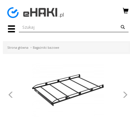
Menu
HAKI
HOLOWNICZE
Strona główna
Bagażniki bazowe
WIĄZKI
ELEKTRYCZNE
BAGAŻNIKI
ROWEROWE
Poprzednie
BOXY
DACHOWE