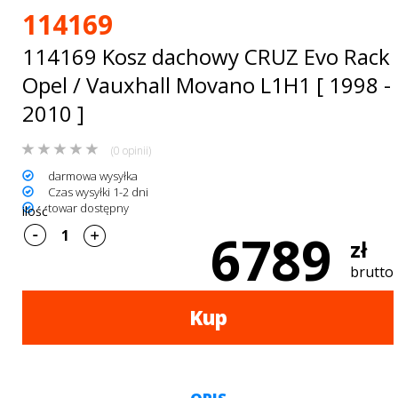
Bagażniki
114169
dachowe
114169 Kosz dachowy CRUZ Evo Rack
AKCESORIA
Opel / Vauxhall Movano L1H1 [ 1998 -
2010 ]
SPORTOWE
Turystyka
(0 opinii)
darmowa wysyłka
Przyczepy
Czas wysyłki 1-2 dni
towar dostępny
ilość
samochodowe
6789
zł
Kontakt
brutto
Kup