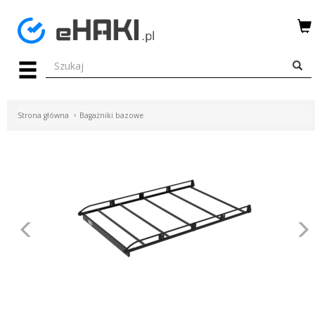
Menu
HAKI
HOLOWNICZE
Strona główna
Bagażniki bazowe
WIĄZKI
ELEKTRYCZNE
BAGAŻNIKI
ROWEROWE
Poprzednie
BOXY
DACHOWE