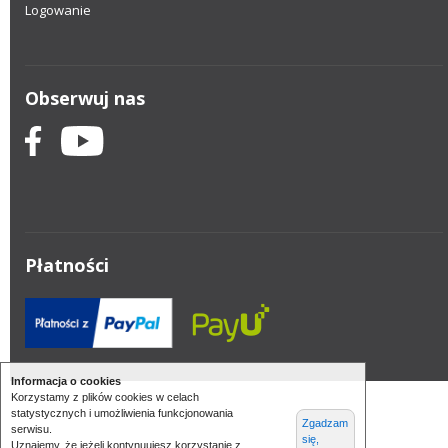
Logowanie
Obserwuj nas
Płatności
Informacja o cookies
Korzystamy z plików cookies w celach
statystycznych i umożliwienia funkcjonowania
Zgadzam
serwisu.
się,
Uznajemy, że jeżeli kontynuujesz korzystanie z