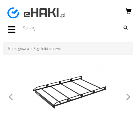
Menu
HAKI
HOLOWNICZE
Strona główna
Bagażniki bazowe
WIĄZKI
ELEKTRYCZNE
BAGAŻNIKI
ROWEROWE
Poprzednie
BOXY
DACHOWE