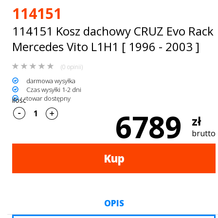
Bagażniki
114151
dachowe
114151 Kosz dachowy CRUZ Evo Rack
AKCESORIA
Mercedes Vito L1H1 [ 1996 - 2003 ]
SPORTOWE
(0 opinii)
darmowa wysyłka
Turystyka
Czas wysyłki 1-2 dni
towar dostępny
ilość
Przyczepy
6789
zł
samochodowe
brutto
Kontakt
Kup
OPIS