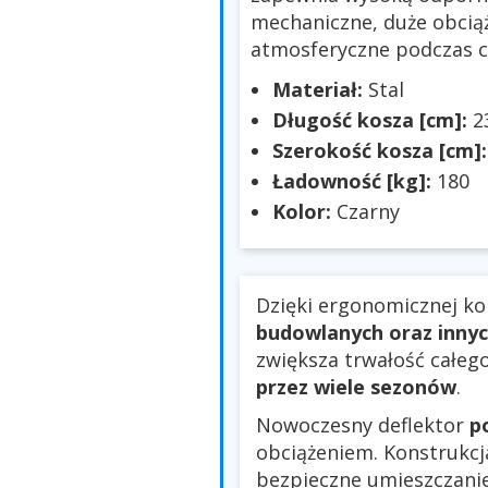
mechaniczne, duże obcią
atmosferyczne podczas co
Materiał:
Stal
Długość kosza [cm]:
2
Szerokość kosza [cm]
Ładowność [kg]:
180
Kolor:
Czarny
Dzięki ergonomicznej ko
budowlanych oraz inny
zwiększa trwałość całeg
przez wiele sezonów
.
Nowoczesny deflektor
p
obciążeniem. Konstrukc
bezpieczne umieszczanie