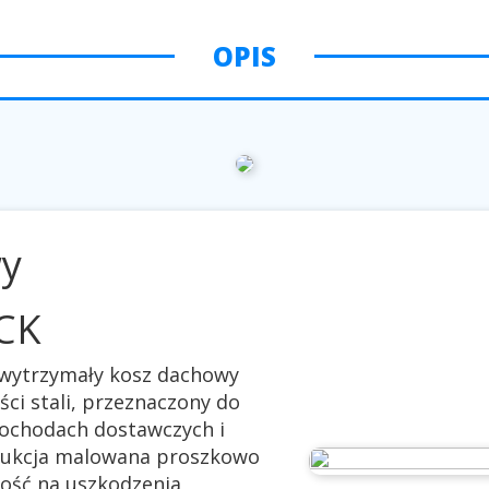
OPIS
wy
CK
wytrzymały kosz dachowy
ści stali, przeznaczony do
ochodach dostawczych i
trukcja malowana proszkowo
ość na uszkodzenia