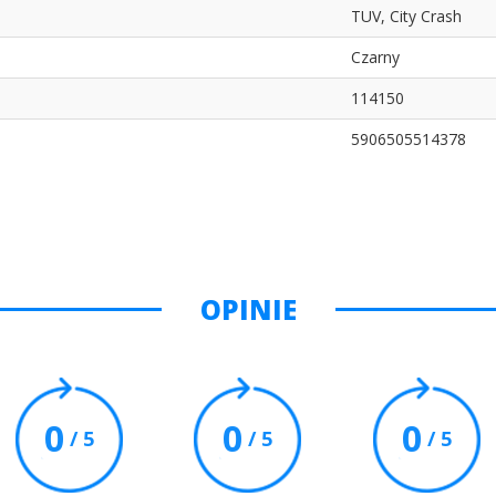
TUV, City Crash
Czarny
114150
5906505514378
OPINIE
0
0
0
/ 5
/ 5
/ 5