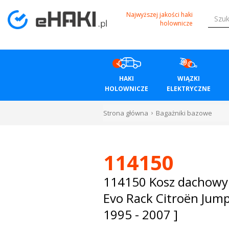
Menu
Najwyższej jakości haki
holownicze
HAKI
HOLOWNICZE
HAKI
WIĄZKI
WIĄZKI
HOLOWNICZE
ELEKTRYCZNE
ELEKTRYCZNE
Strona główna
Bagażniki bazowe
BAGAŻNIKI
ROWEROWE
114150
BOXY
114150 Kosz dachow
Evo Rack Citroën Jump
DACHOWE
1995 - 2007 ]
Bagażniki