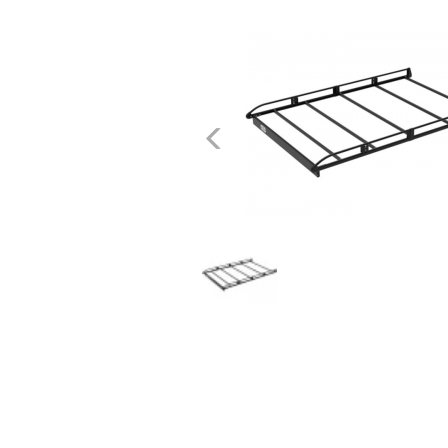
dachowe
AKCESORIA
SPORTOWE
Poprzednie
Turystyka
Przyczepy
samochodowe
Kontakt