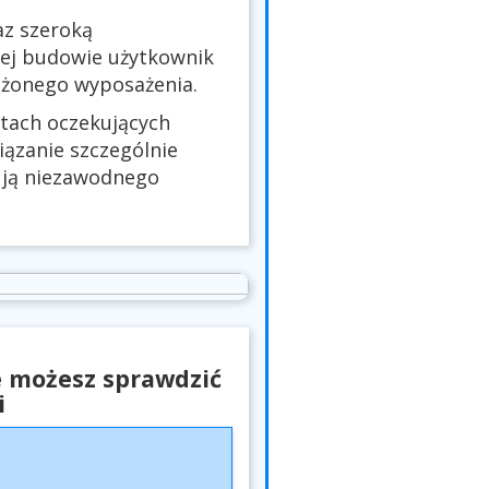
az szeroką
ej budowie użytkownik
ożonego wyposażenia.
stach oczekujących
ązanie szczególnie
bują niezawodnego
e możesz sprawdzić
i