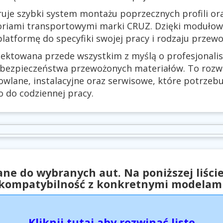
ruje szybki system montażu poprzecznych profili or
oriami transportowymi marki CRUZ. Dzięki modułow
atformę do specyfiki swojej pracy i rodzaju przew
jektowana przede wszystkim z myślą o profesjonali
 bezpieczeństwa przewożonych materiałów. To rozwi
owlane, instalacyjne oraz serwisowe, które potrze
 do codziennej pracy.
ne do wybranych aut. Na poniższej liści
kompatybilność z konkretnymi modelam
Kliknij tutaj aby rozwinąć listę