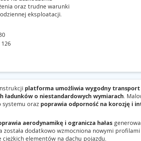
żenia oraz trudne warunki
dziennej eksploatacji.
30
:
126
nstrukcji
platforma umożliwia wygodny transport 
ch ładunków o niestandardowych wymiarach
. Mal
o systemu oraz
poprawia odporność na korozję i i
oprawia aerodynamikę i ogranicza hałas
generowan
ja została dodatkowo wzmocniona nowymi profilami
 ciężkich elementów na dachu pojazdu.