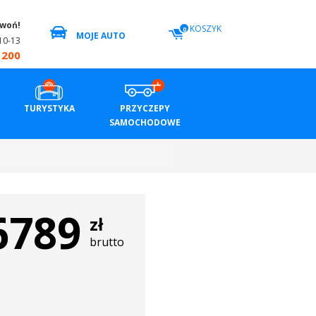
zwoń!
KOSZYK
0
MOJE AUTO
10-13
 200
TURYSTYKA
PRZYCZEPY
SAMOCHODOWE
6789
zł
brutto