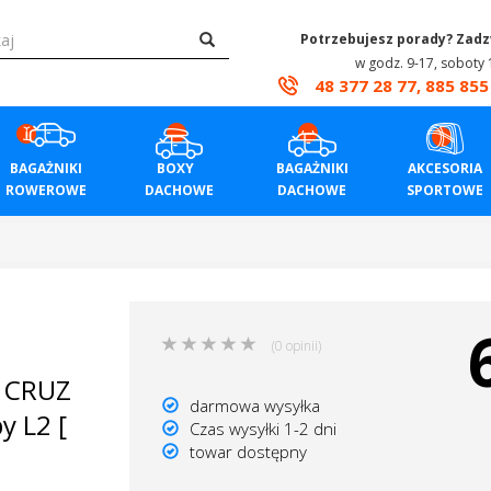
Potrzebujesz porady? Zad
w godz. 9-17, soboty 
48 377 28 77, 885 855
BAGAŻNIKI
BOXY
BAGAŻNIKI
AKCESORIA
ROWEROWE
DACHOWE
DACHOWE
SPORTOWE
(0 opinii)
y CRUZ
darmowa wysyłka
y L2 [
Czas wysyłki 1-2 dni
towar dostępny