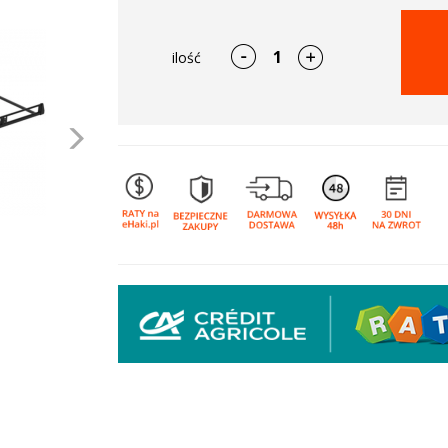
ilość
Następne