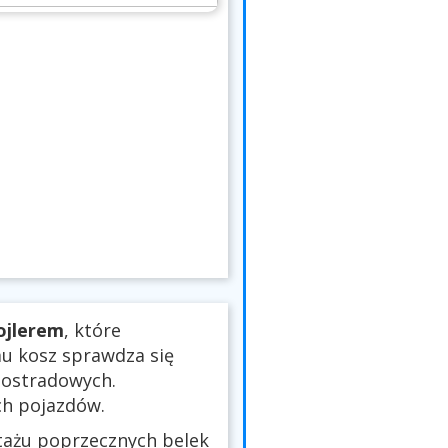
ojlerem
, które
mu kosz sprawdza się
utostradowych.
ch pojazdów.
tażu poprzecznych belek