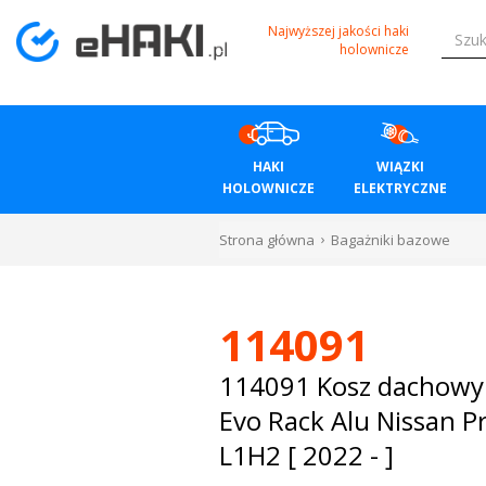
Menu
Najwyższej jakości haki
holownicze
HAKI
HOLOWNICZE
HAKI
WIĄZKI
WIĄZKI
HOLOWNICZE
ELEKTRYCZNE
ELEKTRYCZNE
Strona główna
Bagażniki bazowe
BAGAŻNIKI
ROWEROWE
114091
BOXY
114091 Kosz dachow
Evo Rack Alu Nissan P
DACHOWE
L1H2 [ 2022 - ]
Bagażniki