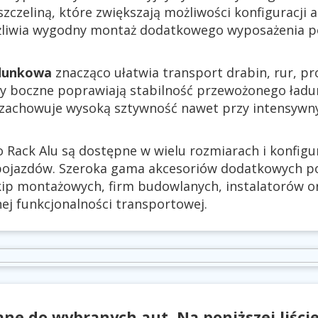
szczeliną, które zwiększają możliwości konfiguracji 
liwia wygodny montaż dodatkowego wyposażenia p
dunkowa
znacząco ułatwia transport drabin, rur, pro
y boczne poprawiają stabilność przewożonego ładun
 zachowuje wysoką sztywność nawet przy intensyw
 Rack Alu są dostępne w wielu rozmiarach i konfig
pojazdów. Szeroka gama akcesoriów dodatkowych p
kip montażowych, firm budowlanych, instalatorów 
j funkcjonalności transportowej.
ne do wybranych aut. Na poniższej liści