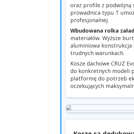
oraz profile z podwójną 
prowadnica typu T umoż
profesjonalnej.
Wbudowana rolka zała
materiałów. Wyższe burt
aluminiowa konstrukcja
trudnych warunkach.
Kosze dachowe CRUZ Evo
do konkretnych modeli 
platformę do potrzeb e
oczekujących maksymalne
Kosze są dedykowa