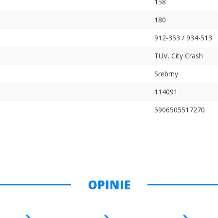
158
180
912-353 / 934-513
TUV, City Crash
Srebrny
114091
5906505517270
OPINIE