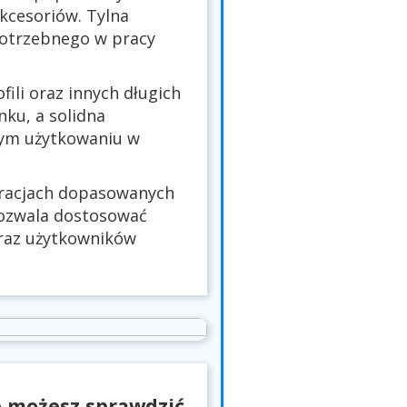
akcesoriów. Tylna
otrzebnego w pracy
fili oraz innych długich
ku, a solidna
nym użytkowaniu w
uracjach dopasowanych
ozwala dostosować
oraz użytkowników
e możesz sprawdzić