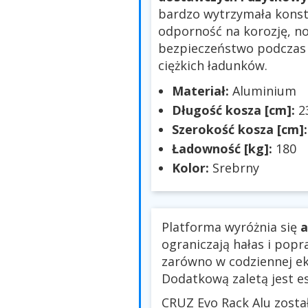
bardzo wytrzymała konst
odporność na korozję, n
bezpieczeństwo podczas 
ciężkich ładunków.
Materiał:
Aluminium
Długość kosza [cm]:
2
Szerokość kosza [cm]
Ładowność [kg]:
180
Kolor:
Srebrny
Platforma wyróżnia się
a
ograniczają hałas i pop
zarówno w codziennej eks
Dodatkową zaletą jest 
CRUZ Evo Rack Alu zost