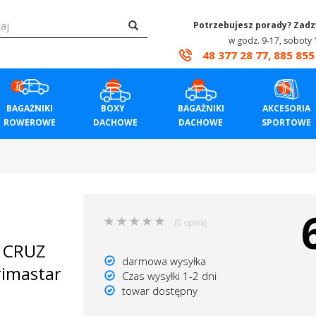
Potrzebujesz porady? Zad
w godz. 9-17, soboty 
48 377 28 77, 885 855
BAGAŻNIKI
BOXY
BAGAŻNIKI
AKCESORIA
ROWEROWE
DACHOWE
DACHOWE
SPORTOWE
(0 opinii)
y CRUZ
darmowa wysyłka
rimastar
Czas wysyłki 1-2 dni
towar dostępny