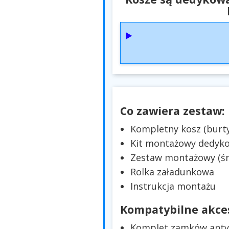
Co zawiera zestaw:
Kompletny kosz (burty
Kit montażowy dedyk
Zestaw montażowy (śru
Rolka załadunkowa
Instrukcja montażu
Kompatybilne akces
Komplet zamków antyk