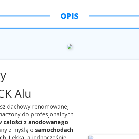
OPIS
wy
CK Alu
osz dachowy renomowanej
znaczony do profesjonalnych
 całości z anodowanego
any z myślą o
samochodach
ch
. Lekka, a jednocześnie