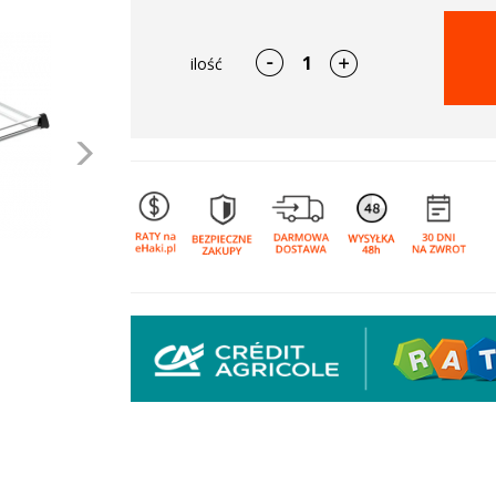
ilość
Następne