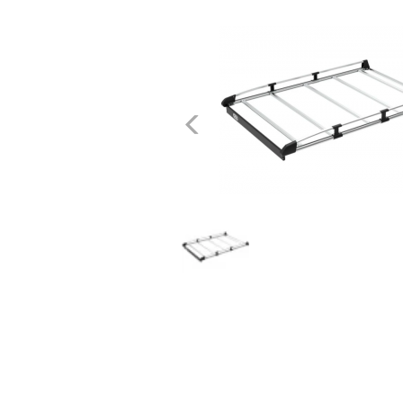
dachowe
AKCESORIA
SPORTOWE
Poprzednie
Turystyka
Przyczepy
samochodowe
Kontakt