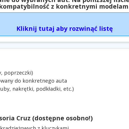
kompatybilność z konkretnymi modelam
Kliknij tutaj aby rozwinąć listę
, poprzeczki)
owany do konkretnego auta
by, nakrętki, podkładki, etc.)
oria Cruz (dostępne osobno!)
radzieżowych z kluczykami