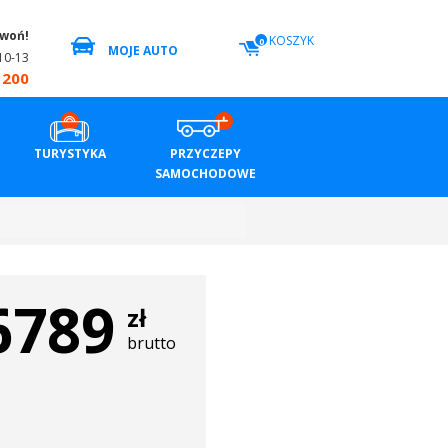
zwoń!
KOSZYK
0
MOJE AUTO
10-13
 200
TURYSTYKA
PRZYCZEPY
SAMOCHODOWE
6789
zł
brutto