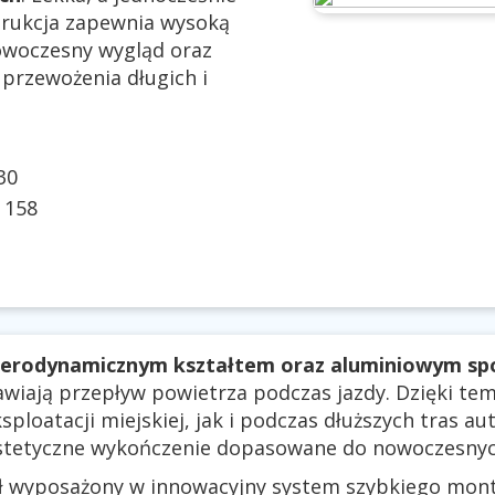
rukcja zapewnia wysoką
owoczesny wygląd oraz
przewożenia długich i
30
:
158
erodynamicznym kształtem oraz aluminiowym sp
rawiają przepływ powietrza podczas jazdy. Dzięki te
ploatacji miejskiej, jak i podczas dłuższych tras a
estetyczne wykończenie dopasowane do nowoczesny
ał wyposażony w innowacyjny system szybkiego mon