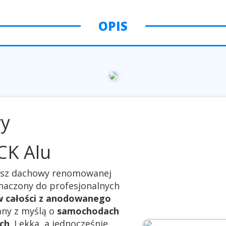
OPIS
wy
CK Alu
osz dachowy renomowanej
znaczony do profesjonalnych
 całości z anodowanego
any z myślą o
samochodach
ch
. Lekka, a jednocześnie