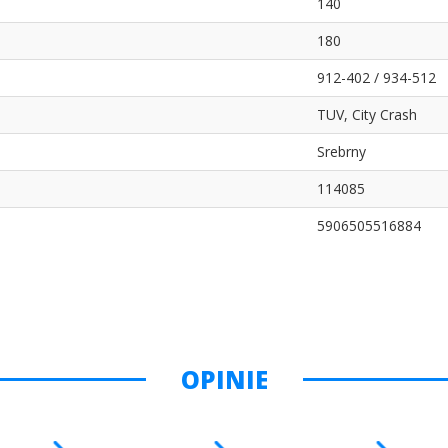
140
180
912-402 / 934-512
TUV, City Crash
Srebrny
114085
5906505516884
OPINIE