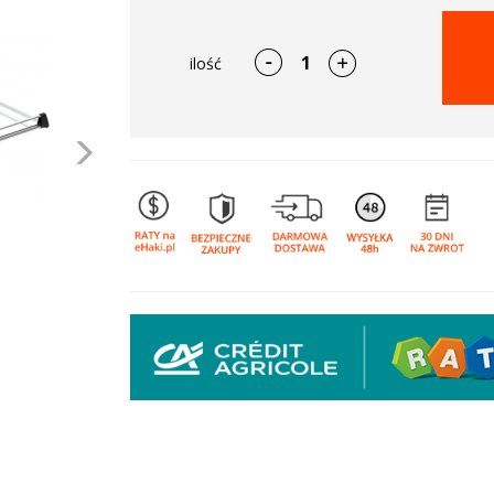
ilość
Następne