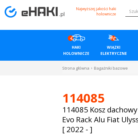
Menu
Najwyższej jakości haki
holownicze
HAKI
HOLOWNICZE
HAKI
WIĄZKI
WIĄZKI
HOLOWNICZE
ELEKTRYCZNE
ELEKTRYCZNE
Strona główna
Bagażniki bazowe
BAGAŻNIKI
ROWEROWE
114085
BOXY
114085 Kosz dachow
Evo Rack Alu Fiat Uly
DACHOWE
[ 2022 - ]
Bagażniki