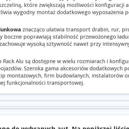
szczeliną, które zwiększają możliwości konfiguracji 
liwia wygodny montaż dodatkowego wyposażenia p
dunkowa
znacząco ułatwia transport drabin, rur, pro
y boczne poprawiają stabilność przewożonego ładun
 zachowuje wysoką sztywność nawet przy intensyw
 Rack Alu są dostępne w wielu rozmiarach i konfig
pojazdów. Szeroka gama akcesoriów dodatkowych p
kip montażowych, firm budowlanych, instalatorów 
j funkcjonalności transportowej.
ne do wybranych aut. Na poniższej liści