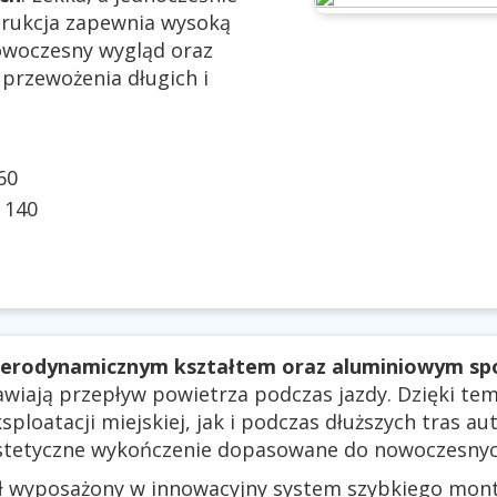
rukcja zapewnia wysoką
owoczesny wygląd oraz
przewożenia długich i
60
:
140
erodynamicznym kształtem oraz aluminiowym sp
rawiają przepływ powietrza podczas jazdy. Dzięki te
ploatacji miejskiej, jak i podczas dłuższych tras a
estetyczne wykończenie dopasowane do nowoczesny
ał wyposażony w innowacyjny system szybkiego mon