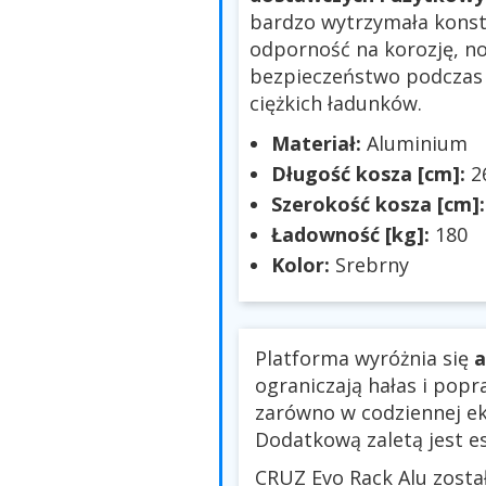
bardzo wytrzymała konst
odporność na korozję, n
bezpieczeństwo podczas 
ciężkich ładunków.
Materiał:
Aluminium
Długość kosza [cm]:
2
Szerokość kosza [cm]
Ładowność [kg]:
180
Kolor:
Srebrny
Platforma wyróżnia się
a
ograniczają hałas i pop
zarówno w codziennej eks
Dodatkową zaletą jest 
CRUZ Evo Rack Alu zost