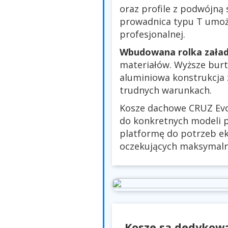
oraz profile z podwójną 
prowadnica typu T umoż
profesjonalnej.
Wbudowana rolka zała
materiałów. Wyższe burt
aluminiowa konstrukcja
trudnych warunkach.
Kosze dachowe CRUZ Evo
do konkretnych modeli 
platformę do potrzeb e
oczekujących maksymalne
Kosze są dedykowa