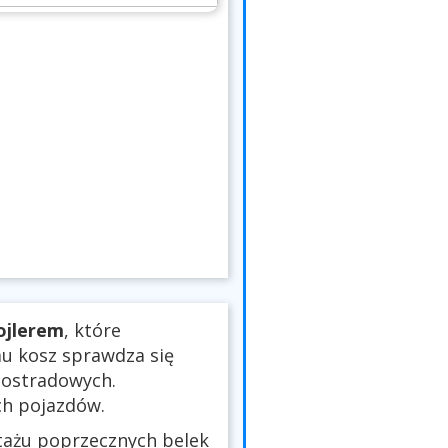
ojlerem
, które
mu kosz sprawdza się
utostradowych.
ch pojazdów.
tażu poprzecznych belek