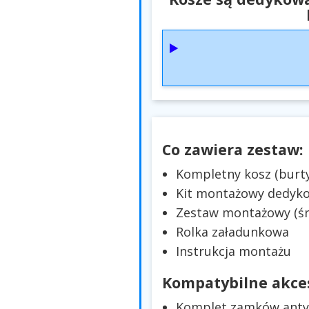
Co zawiera zestaw:
Kompletny kosz (burty
Kit montażowy dedyk
Zestaw montażowy (śru
Rolka załadunkowa
Instrukcja montażu
Kompatybilne akces
Komplet zamków antyk