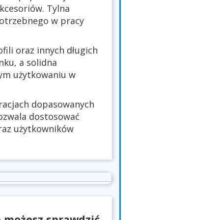
akcesoriów. Tylna
otrzebnego w pracy
fili oraz innych długich
ku, a solidna
nym użytkowaniu w
uracjach dopasowanych
ozwala dostosować
oraz użytkowników
e możesz sprawdzić