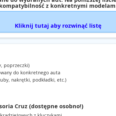
kompatybilność z konkretnymi modelam
Kliknij tutaj aby rozwinąć listę
, poprzeczki)
owany do konkretnego auta
by, nakrętki, podkładki, etc.)
oria Cruz (dostępne osobno!)
radzieżowych z kluczykami