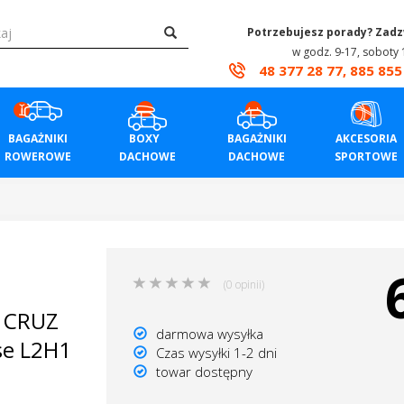
Potrzebujesz porady? Zad
w godz. 9-17, soboty 
48 377 28 77, 885 855
BAGAŻNIKI
BOXY
BAGAŻNIKI
AKCESORIA
ROWEROWE
DACHOWE
DACHOWE
SPORTOWE
(0 opinii)
y CRUZ
darmowa wysyłka
sse L2H1
Czas wysyłki 1-2 dni
towar dostępny