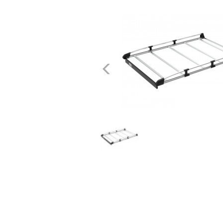
dachowe
AKCESORIA
SPORTOWE
Poprzednie
Turystyka
Przyczepy
samochodowe
Kontakt