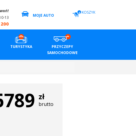
zwoń!
KOSZYK
0
MOJE AUTO
10-13
 200
TURYSTYKA
PRZYCZEPY
SAMOCHODOWE
6789
zł
brutto