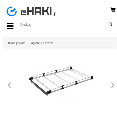
Menu
HAKI
HOLOWNICZE
Strona główna
Bagażniki bazowe
WIĄZKI
ELEKTRYCZNE
BAGAŻNIKI
ROWEROWE
Poprzednie
BOXY
DACHOWE