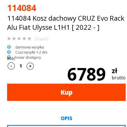
Bagażniki
114084
dachowe
114084 Kosz dachowy CRUZ Evo Rack
AKCESORIA
Alu Fiat Ulysse L1H1 [ 2022 - ]
SPORTOWE
(0 opinii)
darmowa wysyłka
Turystyka
Czas wysyłki 1-2 dni
towar dostępny
ilość
Przyczepy
6789
zł
samochodowe
brutto
Kontakt
Kup
OPIS