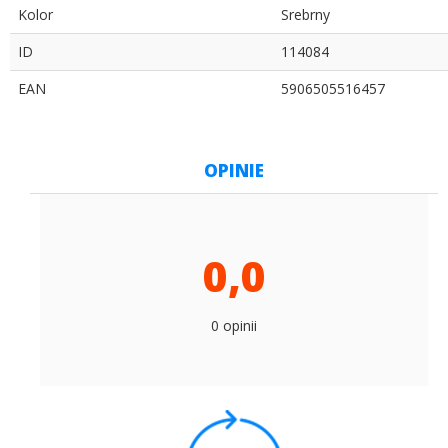
Kolor
Srebrny
ID
114084
EAN
5906505516457
OPINIE
0,0
0 opinii