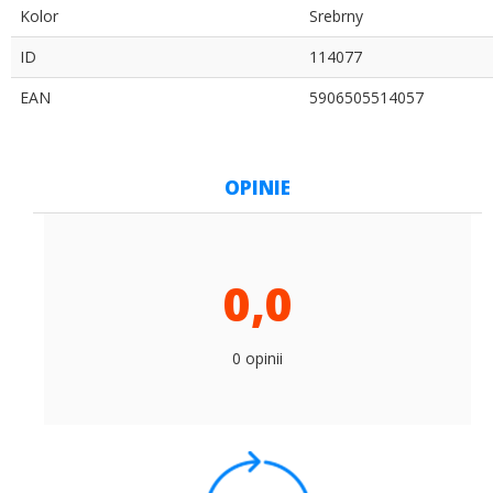
Kolor
Srebrny
ID
114077
EAN
5906505514057
OPINIE
0,0
0 opinii