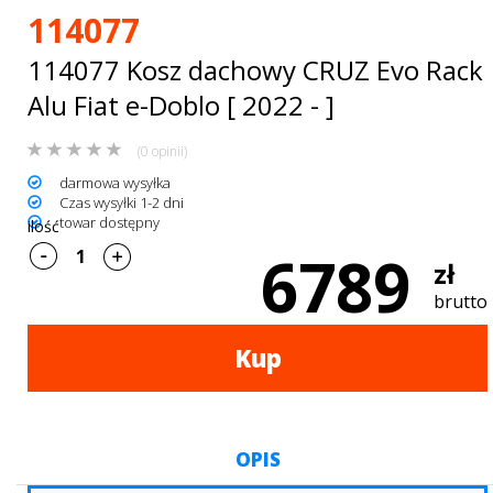
Bagażniki
114077
dachowe
114077 Kosz dachowy CRUZ Evo Rack
AKCESORIA
Alu Fiat e-Doblo [ 2022 - ]
SPORTOWE
(0 opinii)
darmowa wysyłka
Turystyka
Czas wysyłki 1-2 dni
towar dostępny
ilość
Przyczepy
6789
zł
samochodowe
brutto
Kontakt
Kup
OPIS