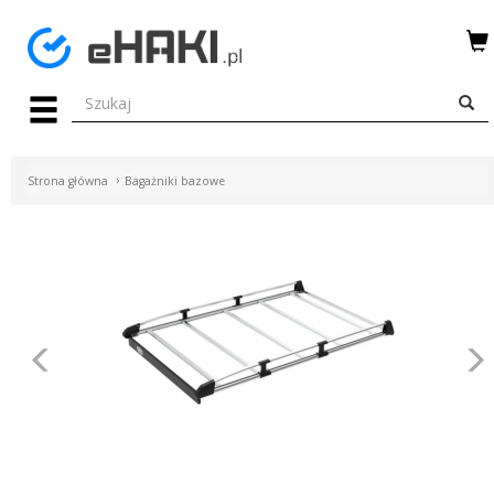
Menu
HAKI
HOLOWNICZE
Strona główna
Bagażniki bazowe
WIĄZKI
ELEKTRYCZNE
BAGAŻNIKI
ROWEROWE
Poprzednie
BOXY
DACHOWE