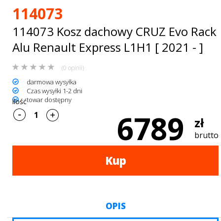
Bagażniki
114073
dachowe
114073 Kosz dachowy CRUZ Evo Rack
AKCESORIA
Alu Renault Express L1H1 [ 2021 - ]
SPORTOWE
(0 opinii)
darmowa wysyłka
Turystyka
Czas wysyłki 1-2 dni
towar dostępny
ilość
Przyczepy
6789
zł
samochodowe
brutto
Kontakt
Kup
OPIS