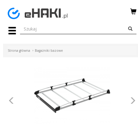
Menu
HAKI
HOLOWNICZE
Strona główna
Bagażniki bazowe
WIĄZKI
ELEKTRYCZNE
BAGAŻNIKI
ROWEROWE
Poprzednie
BOXY
DACHOWE