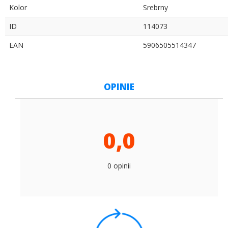
Kolor
Srebrny
ID
114073
EAN
5906505514347
OPINIE
0,0
0 opinii