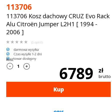
Bagażniki
113706
dachowe
113706 Kosz dachowy CRUZ Evo Rack
AKCESORIA
Alu Citroën Jumper L2H1 [ 1994 -
2006 ]
SPORTOWE
Turystyka
(0 opinii)
darmowa wysyłka
Przyczepy
Czas wysyłki 1-2 dni
towar dostępny
ilość
samochodowe
6789
zł
Kontakt
brutto
Kup