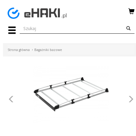
Menu
HAKI
HOLOWNICZE
Strona główna
Bagażniki bazowe
WIĄZKI
ELEKTRYCZNE
BAGAŻNIKI
ROWEROWE
Poprzednie
BOXY
DACHOWE