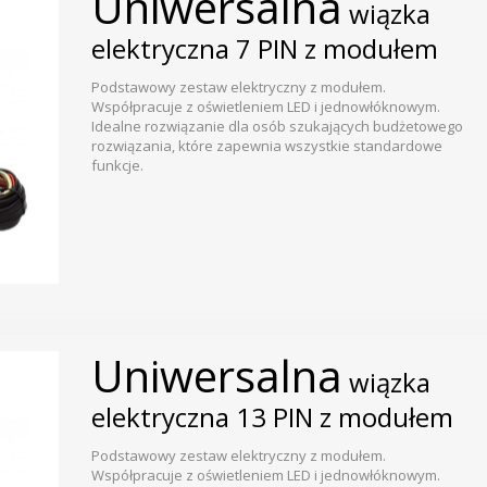
Uniwersalna
wiązka
elektryczna 7 PIN z modułem
Podstawowy zestaw elektryczny z modułem.
Współpracuje z oświetleniem LED i jednowłóknowym.
Idealne rozwiązanie dla osób szukających budżetowego
rozwiązania, które zapewnia wszystkie standardowe
funkcje.
Uniwersalna
wiązka
elektryczna 13 PIN z modułem
Podstawowy zestaw elektryczny z modułem.
Współpracuje z oświetleniem LED i jednowłóknowym.