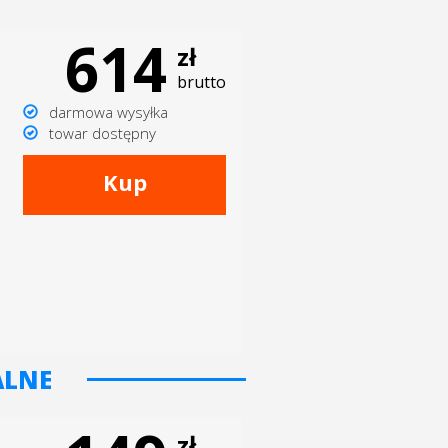
614
zł
brutto
darmowa wysyłka
towar dostępny
Kup
ALNE
zł