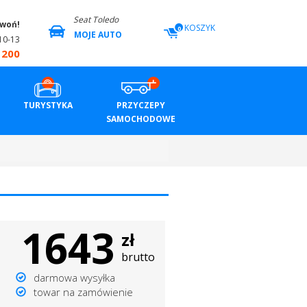
Seat Toledo
zwoń!
KOSZYK
0
MOJE AUTO
10-13
 200
TURYSTYKA
PRZYCZEPY
SAMOCHODOWE
1643
zł
brutto
darmowa wysyłka
towar na zamówienie