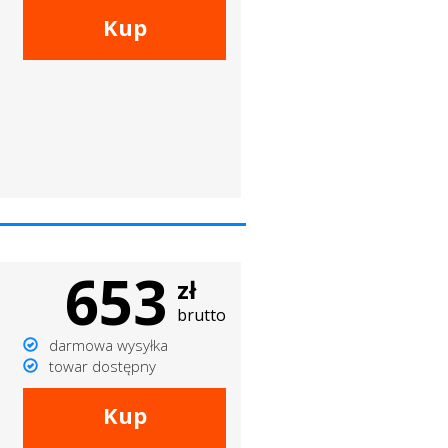
Kup
653
zł
brutto
darmowa wysyłka
towar dostępny
Kup