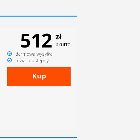
512
zł
brutto
darmowa wysyłka
towar dostępny
Kup