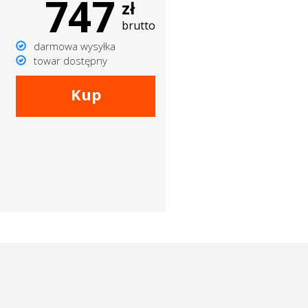
747
zł
brutto
darmowa wysyłka
towar dostępny
Kup