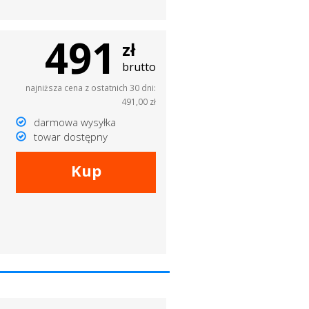
491
zł
brutto
najniższa cena z ostatnich 30 dni:
491,00 zł
darmowa wysyłka
towar dostępny
Kup