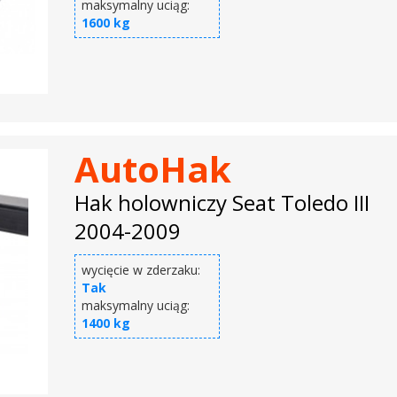
maksymalny uciąg:
1600 kg
AutoHak
Hak holowniczy Seat Toledo III
2004-2009
wycięcie w zderzaku:
Tak
maksymalny uciąg:
1400 kg