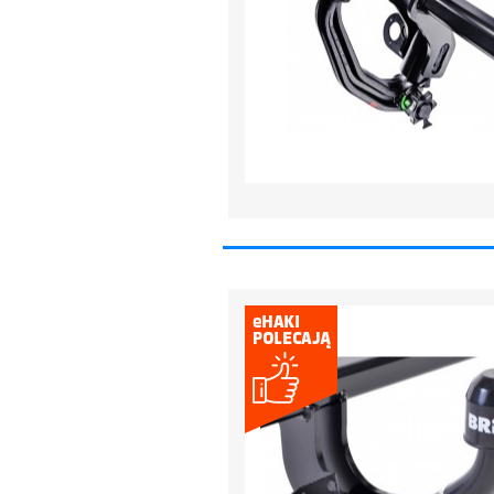
dachowe
AKCESORIA
SPORTOWE
Turystyka
Przyczepy
samochodowe
Kontakt