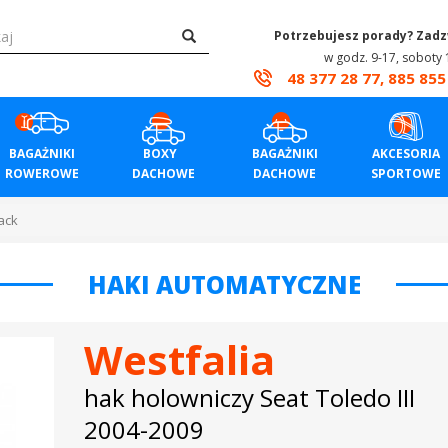
Potrzebujesz porady? Zad
w godz. 9-17, soboty 
48 377 28 77, 885 855
BAGAŻNIKI
BOXY
BAGAŻNIKI
AKCESORIA
ROWEROWE
DACHOWE
DACHOWE
SPORTOWE
ack
HAKI AUTOMATYCZNE
Westfalia
hak holowniczy Seat Toledo III
2004-2009