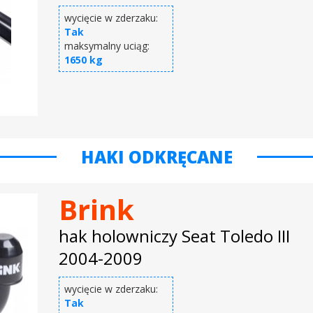
wycięcie w zderzaku:
Tak
maksymalny uciąg:
1650 kg
HAKI ODKRĘCANE
Brink
hak holowniczy Seat Toledo III
2004-2009
wycięcie w zderzaku:
Tak