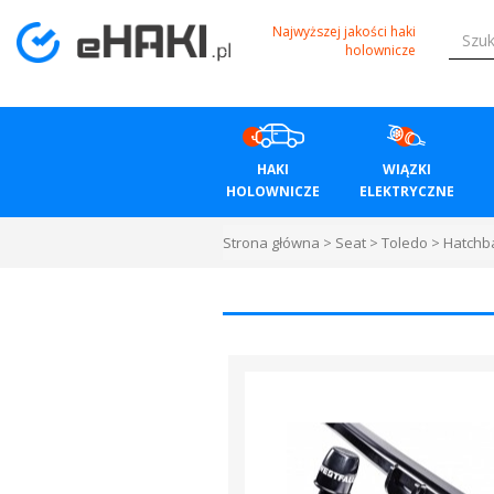
Menu
Najwyższej jakości haki
holownicze
HAKI
HOLOWNICZE
HAKI
WIĄZKI
WIĄZKI
HOLOWNICZE
ELEKTRYCZNE
ELEKTRYCZNE
Strona główna
>
Seat
>
Toledo
>
Hatchb
BAGAŻNIKI
ROWEROWE
BOXY
DACHOWE
Bagażniki