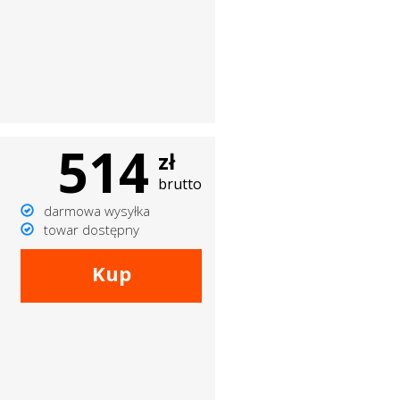
514
zł
brutto
darmowa wysyłka
towar dostępny
Kup