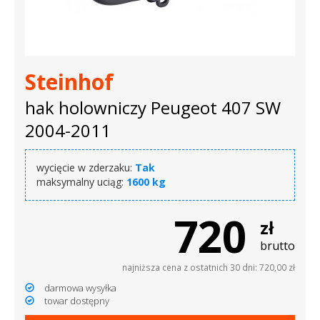
dachowe
AKCESORIA
Steinhof
SPORTOWE
hak holowniczy Peugeot 407 SW
Turystyka
2004-2011
Przyczepy
wycięcie w zderzaku:
Tak
samochodowe
maksymalny uciąg:
1600 kg
Kontakt
720
zł
brutto
najniższa cena z ostatnich 30 dni: 720,00 zł
darmowa wysyłka
towar dostępny