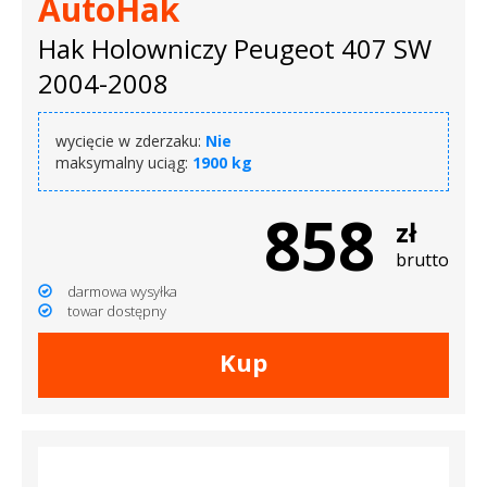
AutoHak
Hak Holowniczy Peugeot 407 SW
2004-2008
wycięcie w zderzaku:
Nie
maksymalny uciąg:
1900 kg
858
zł
brutto
darmowa wysyłka
towar dostępny
Kup