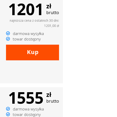
1201
zł
brutto
najniższa cena z ostatnich 30 dni:
1201,00 zł
darmowa wysyłka
towar dostępny
Kup
1555
zł
brutto
darmowa wysyłka
towar dostępny