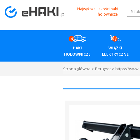
Menu
Najwyższej jakości haki
holownicze
HAKI
HOLOWNICZE
HAKI
WIĄZKI
WIĄZKI
HOLOWNICZE
ELEKTRYCZNE
ELEKTRYCZNE
Strona główna
>
Peugeot
>
https://www
BAGAŻNIKI
ROWEROWE
BOXY
DACHOWE
Bagażniki