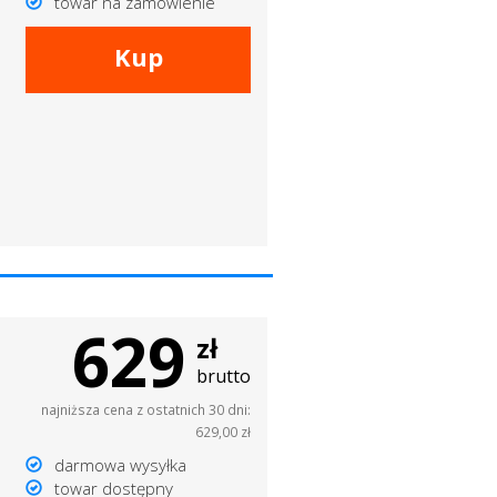
towar na zamówienie
Kup
629
zł
brutto
najniższa cena z ostatnich 30 dni:
629,00 zł
darmowa wysyłka
towar dostępny