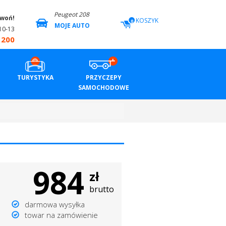
Peugeot 208
zwoń!
KOSZYK
0
MOJE AUTO
10-13
 200
TURYSTYKA
PRZYCZEPY
SAMOCHODOWE
984
zł
brutto
darmowa wysyłka
towar na zamówienie