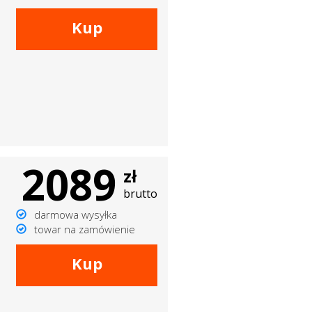
Kup
2089
zł
brutto
darmowa wysyłka
towar na zamówienie
Kup