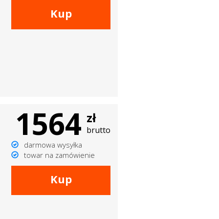
Kup
1564
zł
brutto
darmowa wysyłka
towar na zamówienie
Kup