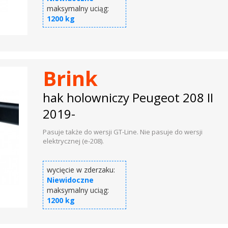
maksymalny uciąg:
1200 kg
Brink
hak holowniczy Peugeot 208 II
2019-
Pasuje także do wersji GT-Line. Nie pasuje do wersji
elektrycznej (e-208).
wycięcie w zderzaku:
Niewidoczne
maksymalny uciąg:
1200 kg