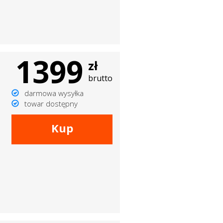
1399
zł
brutto
darmowa wysyłka
towar dostępny
Kup