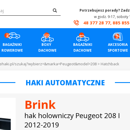
Potrzebujesz porady? Zad
w godz. 9-17, soboty 
48 377 28 77, 885 855
BAGAŻNIKI
BOXY
BAGAŻNIKI
AKCESORIA
ROWEROWE
DACHOWE
DACHOWE
SPORTOWE
.ehaki.pl/szukaj?wybierz=&marka=Peugeot&model=208
>
Hatchback
HAKI AUTOMATYCZNE
Brink
hak holowniczy Peugeot 208 I
2012-2019