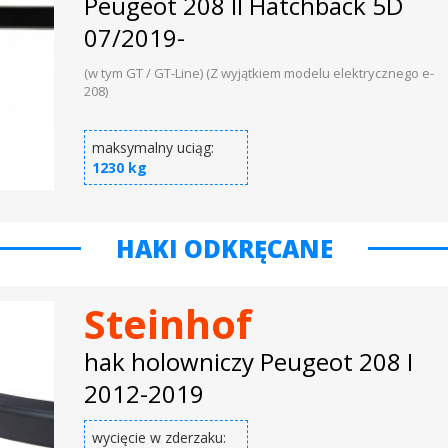
Peugeot 208 II Hatchback 5D
07/2019-
(w tym GT / GT-Line) (Z wyjątkiem modelu elektrycznego e-
208)
maksymalny uciąg:
1230 kg
HAKI ODKRĘCANE
Steinhof
hak holowniczy Peugeot 208 I
2012-2019
wycięcie w zderzaku: