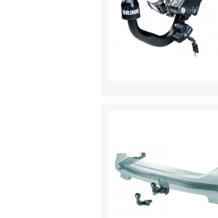
dachowe
AKCESORIA
SPORTOWE
Turystyka
Przyczepy
samochodowe
Kontakt