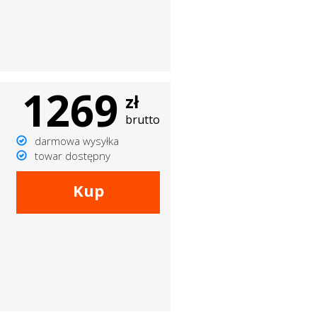
1269
zł
brutto
darmowa wysyłka
towar dostępny
Kup