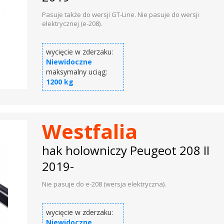
Pasuje także do wersji GT-Line. Nie pasuje do wersji
elektrycznej (e-208).
wycięcie w zderzaku:
Niewidoczne
maksymalny uciąg:
1200 kg
Westfalia
hak holowniczy Peugeot 208 II
2019-
Nie pasuje do e-208 (wersja elektryczna).
wycięcie w zderzaku:
Niewidoczne