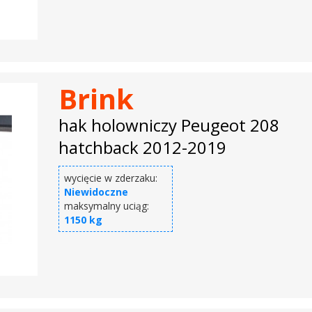
Brink
hak holowniczy Peugeot 208
hatchback 2012-2019
wycięcie w zderzaku:
Niewidoczne
maksymalny uciąg:
1150 kg