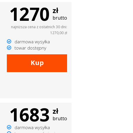
1270
zł
brutto
najniższa cena z ostatnich 30 dni:
1270,00 zł
darmowa wysyłka
towar dostępny
Kup
1683
zł
brutto
darmowa wysyłka