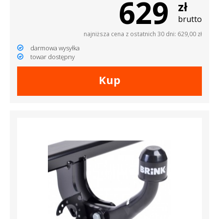
629
zł
brutto
najniższa cena z ostatnich 30 dni: 629,00 zł
darmowa wysyłka
towar dostępny
Kup