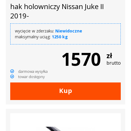
hak holowniczy Nissan Juke II
2019-
wycięcie w zderzaku:
Niewidoczne
maksymalny uciąg:
1250 kg
1570
zł
brutto
darmowa wysyłka
towar dostępny
Kup