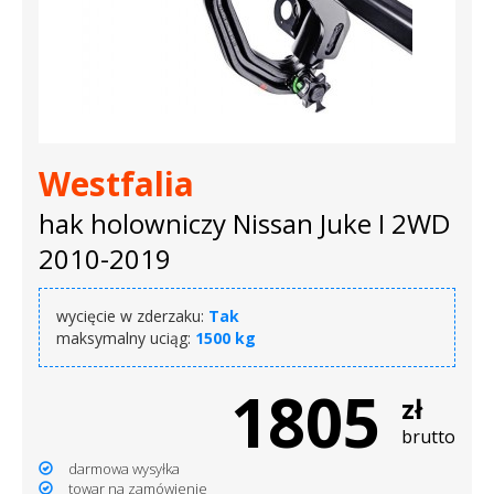
Westfalia
hak holowniczy Nissan Juke I 2WD
2010-2019
wycięcie w zderzaku:
Tak
maksymalny uciąg:
1500 kg
1805
zł
brutto
darmowa wysyłka
towar na zamówienie