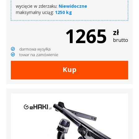
wycięcie w zderzaku:
Niewidoczne
maksymalny uciąg:
1250 kg
1265
zł
brutto
darmowa wysyłka
towar na zamówienie
Kup