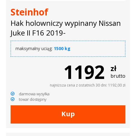
Steinhof
Hak holowniczy wypinany Nissan
Juke II F16 2019-
maksymalny uciąg:
1500 kg
1192
zł
brutto
najniższa cena z ostatnich 30 dni: 1192,00 zł
darmowa wysyłka
towar dostępny
Kup