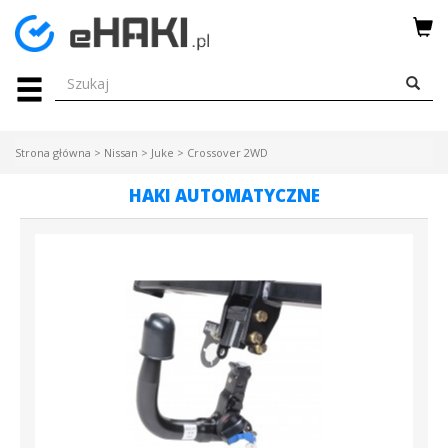
Menu
HAKI
HOLOWNICZE
Strona główna
>
Nissan
>
Juke
>
Crossover 2WD
WIĄZKI
HAKI AUTOMATYCZNE
ELEKTRYCZNE
BAGAŻNIKI
ROWEROWE
BOXY
DACHOWE
Bagażniki