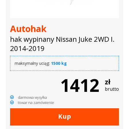
dachowe
AKCESORIA
Autohak
SPORTOWE
hak wypinany Nissan Juke 2WD I.
Turystyka
2014-2019
Przyczepy
maksymalny uciąg:
1500 kg
samochodowe
1412
Kontakt
zł
brutto
darmowa wysyłka
towar na zamówienie
Kup