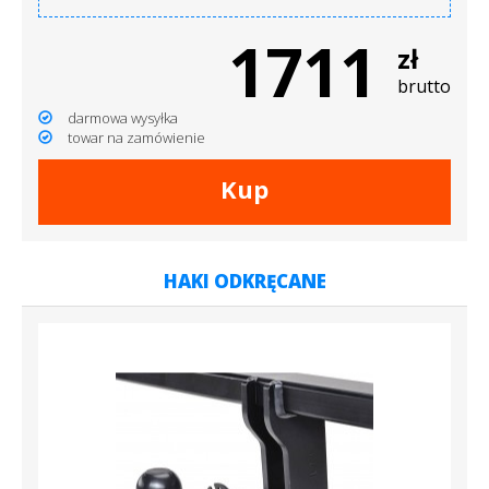
1711
zł
brutto
darmowa wysyłka
towar na zamówienie
Kup
HAKI ODKRĘCANE