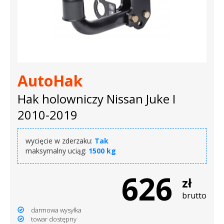
AutoHak
Hak holowniczy Nissan Juke I
2010-2019
wycięcie w zderzaku:
Tak
maksymalny uciąg:
1500 kg
626
zł
brutto
darmowa wysyłka
towar dostępny