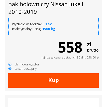
hak holowniczy Nissan Juke I
2010-2019
wycięcie w zderzaku:
Tak
maksymalny uciąg:
1500 kg
558
zł
brutto
najniższa cena z ostatnich 30 dni: 558,00 zł
darmowa wysyłka
towar dostępny
Kup