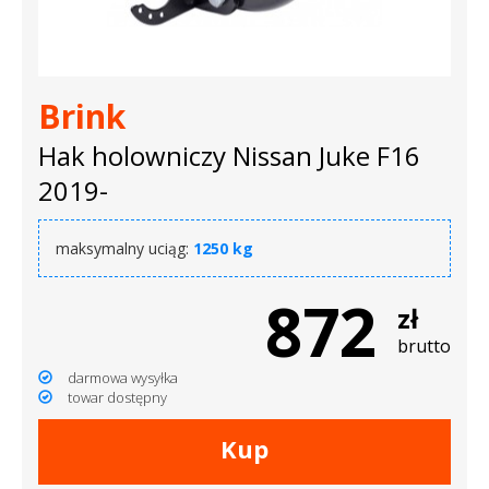
Brink
Hak holowniczy Nissan Juke F16
2019-
maksymalny uciąg:
1250 kg
872
zł
brutto
darmowa wysyłka
towar dostępny
Kup