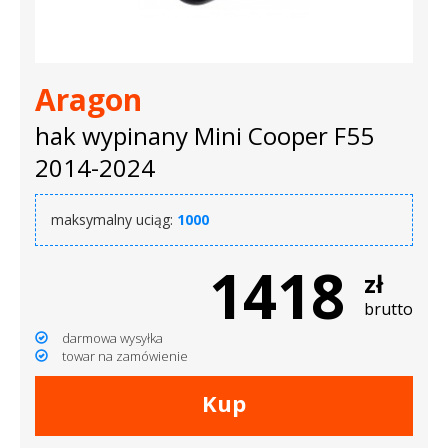
dachowe
AKCESORIA
Aragon
SPORTOWE
hak wypinany Mini Cooper F55
Turystyka
2014-2024
Przyczepy
maksymalny uciąg:
1000
samochodowe
1418
Kontakt
zł
brutto
darmowa wysyłka
towar na zamówienie
Kup