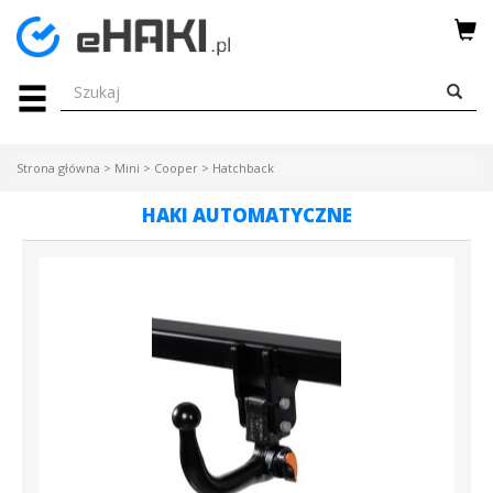
Menu
HAKI
HOLOWNICZE
Strona główna
>
Mini
>
Cooper
>
Hatchback
WIĄZKI
HAKI AUTOMATYCZNE
ELEKTRYCZNE
BAGAŻNIKI
ROWEROWE
BOXY
DACHOWE
Bagażniki