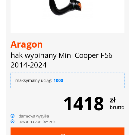
Aragon
hak wypinany Mini Cooper F56
2014-2024
maksymalny uciąg:
1000
1418
zł
brutto
darmowa wysyłka
towar na zamówienie