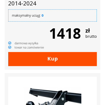
2014-2024
maksymalny uciąg:
0
1418
zł
brutto
darmowa wysyłka
towar na zamówienie
Kup