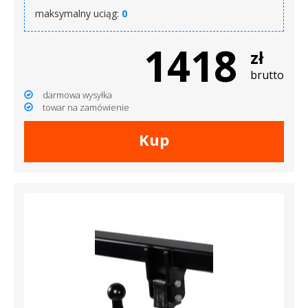
maksymalny uciąg:
0
1418
zł
brutto
darmowa wysyłka
towar na zamówienie
Kup