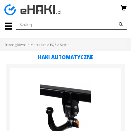
Menu
HAKI
HOLOWNICZE
Strona główna
>
Mercedes
>
EQE
>
Sedan
WIĄZKI
HAKI AUTOMATYCZNE
ELEKTRYCZNE
BAGAŻNIKI
ROWEROWE
BOXY
DACHOWE
Bagażniki