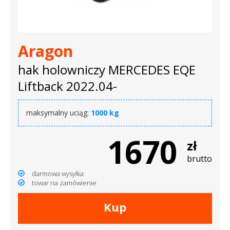
dachowe
AKCESORIA
Aragon
SPORTOWE
hak holowniczy MERCEDES EQE
Turystyka
Liftback 2022.04-
Przyczepy
maksymalny uciąg:
1000 kg
samochodowe
1670
Kontakt
zł
brutto
darmowa wysyłka
towar na zamówienie
Kup