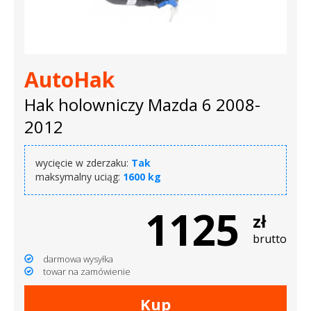
dachowe
AKCESORIA
AutoHak
SPORTOWE
Hak holowniczy Mazda 6 2008-
Turystyka
2012
Przyczepy
wycięcie w zderzaku:
Tak
samochodowe
maksymalny uciąg:
1600 kg
Kontakt
1125
zł
brutto
darmowa wysyłka
towar na zamówienie
Kup