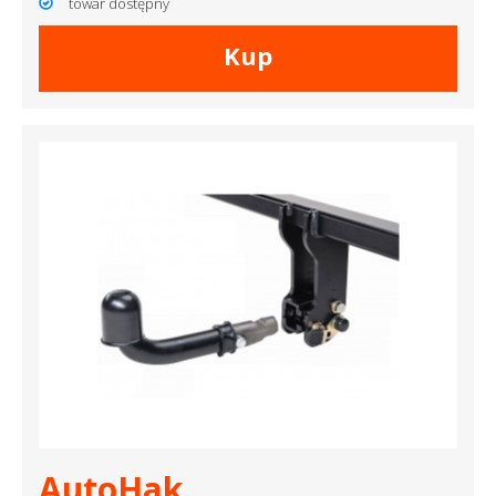
towar dostępny
Kup
AutoHak