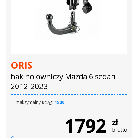
ORIS
hak holowniczy Mazda 6 sedan
2012-2023
maksymalny uciąg:
1800
1792
zł
brutto