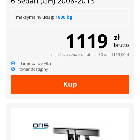
6 Sedan (GH) 2008-2013
maksymalny uciąg:
1800 kg
1119
zł
brutto
najniższa cena z ostatnich 30 dni: 1119,00 zł
darmowa wysyłka
towar dostępny
Kup