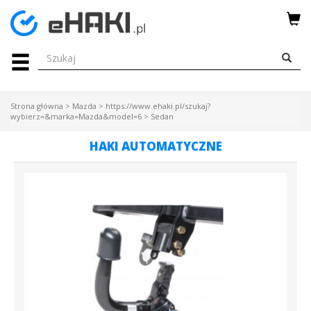
Menu
HAKI
HOLOWNICZE
Strona główna
>
Mazda
>
https://www.ehaki.pl/szukaj?
WIĄZKI
wybierz=&marka=Mazda&model=6
>
Sedan
ELEKTRYCZNE
HAKI AUTOMATYCZNE
BAGAŻNIKI
ROWEROWE
BOXY
DACHOWE
Bagażniki