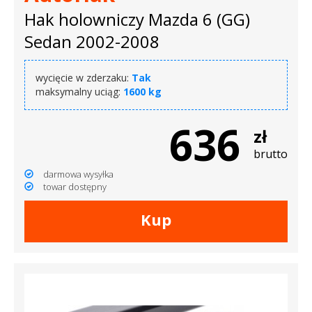
Hak holowniczy Mazda 6 (GG)
Sedan 2002-2008
wycięcie w zderzaku:
Tak
maksymalny uciąg:
1600 kg
636
zł
brutto
darmowa wysyłka
towar dostępny
Kup