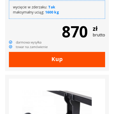
wycięcie w zderzaku:
Tak
maksymalny uciąg:
1600 kg
870
zł
brutto
darmowa wysyłka
towar na zamówienie
Kup