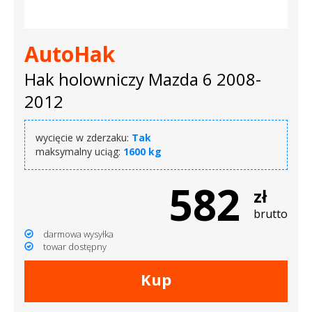
AutoHak
Hak holowniczy Mazda 6 2008-
2012
wycięcie w zderzaku:
Tak
maksymalny uciąg:
1600 kg
582
zł
brutto
darmowa wysyłka
towar dostępny
Kup