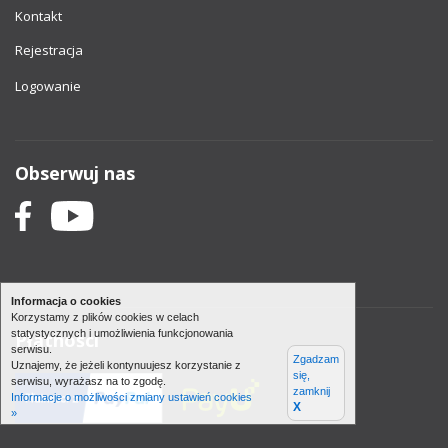
Kontakt
Rejestracja
Logowanie
Obserwuj nas
Informacja o cookies
Korzystamy z plików cookies w celach
statystycznych i umożliwienia funkcjonowania
Płatności
serwisu.
Zgadzam
Uznajemy, że jeżeli kontynuujesz korzystanie z
się,
serwisu, wyrażasz na to zgodę.
zamknij
Informacje o możliwości zmiany ustawień cookies
X
»