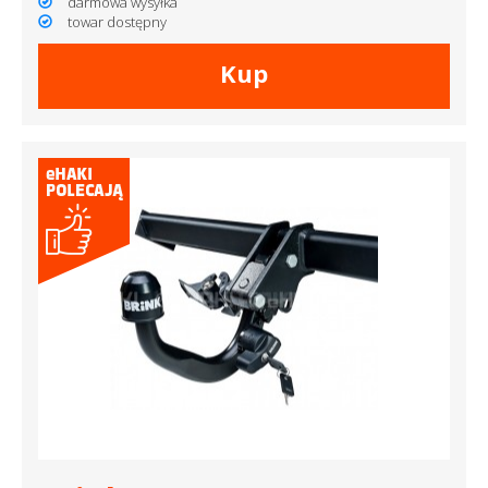
darmowa wysyłka
towar dostępny
Kup