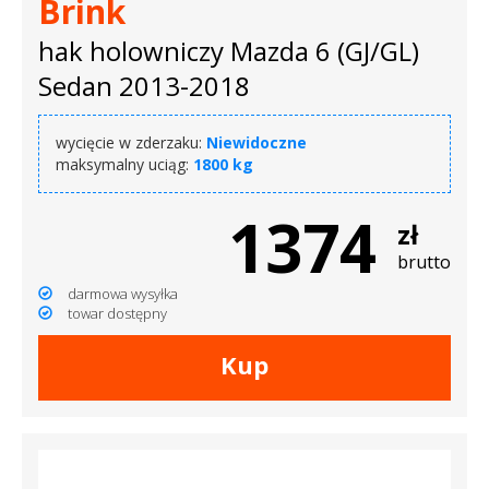
Brink
hak holowniczy Mazda 6 (GJ/GL)
Sedan 2013-2018
wycięcie w zderzaku:
Niewidoczne
maksymalny uciąg:
1800 kg
1374
zł
brutto
darmowa wysyłka
towar dostępny
Kup