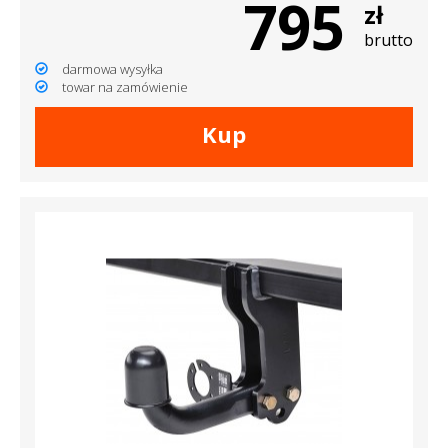
795
zł
brutto
darmowa wysyłka
towar na zamówienie
Kup