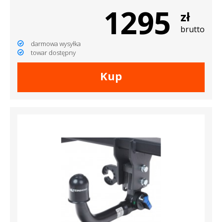
1295
zł
brutto
darmowa wysyłka
towar dostępny
Kup