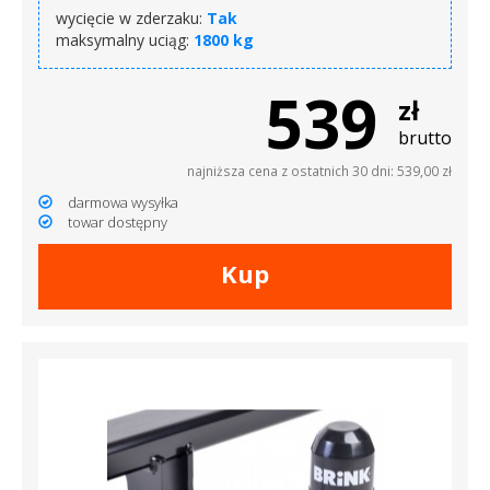
wycięcie w zderzaku:
Tak
maksymalny uciąg:
1800 kg
539
zł
brutto
najniższa cena z ostatnich 30 dni: 539,00 zł
darmowa wysyłka
towar dostępny
Kup